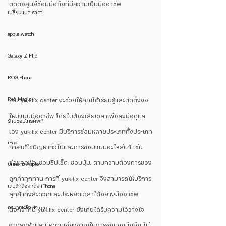
ติดต่อศูนย์ซ่อมมือถือที่มีความเป็นมืออาชีพ 
เปลี่ยนแบต ราคา
apple watch
Galaxy Z Flip
ROG Phone
Red Magic
เช่น yukifix center จะช่วยให้คุณได้เรียนรู้และติดตั้งจอ
ใหม่แบบมืออาชีพ โดยไม่ต้องเสียเวลาเพื่อลงมือดูแล
ร้านซ่อมโทรศัพท์
เอง yukifix center มีบริการซ่อมหลายประเภททั้งประเภท
iPad
การแก้ไขปัญหาทั่วไปและการซ่อมแบบอะไหล่แท้ เช่น 
ซ่อมจอฟ้า, ซ่อมชิปเซ็ต, ซ่อมปุ่ม, ตามความต้องการของ
บทความ Apple
ลูกค้าทุกท่าน การที่ yukifix center จึงสามารถให้บริการ
เลนส์กล้องหลัง iPhone
ลูกค้าทั้งสะดวกและประหยัดเวลาได้อย่างมืออาชีพ 
กระจกหลัง iPhone
นอกจากนี้ yukifix center ยังเคยได้รับความไว้วางใจ
จากลูกค้าและมีความเชี่ยวชาญในการซ่อมจอมือถือ ไม่