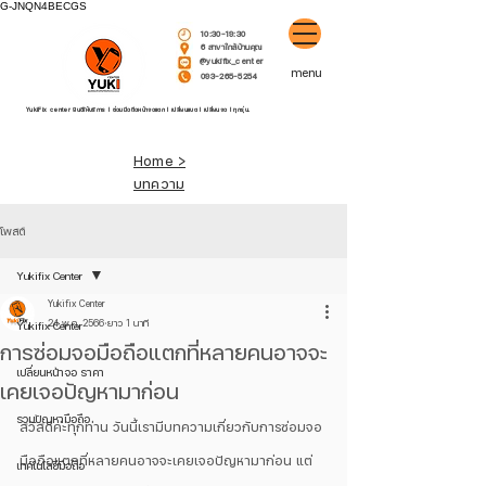
G-JNQN4BECGS
10:30-19:30
6 สาขาใกล้บ้านคุณ
@yukifix_center
menu
093-265-5254
YukiFix center ยินดีให้บริการ l ซ่อมมือถือหน้าจอแตก l เปลี่ยนแบต l เปลี่ยนจอ l ทุกรุ่น.
Home >
บทความ
โพสต์
Yukifix Center
Yukifix Center
24 พ.ค. 2566
ยาว 1 นาที
Yukifix Center
การซ่อมจอมือถือแตกที่หลายคนอาจจะ
เปลี่ยนหน้าจอ ราคา
เคยเจอปัญหามาก่อน
รวมปัญหามือถือ
สวัสดีค่ะทุกท่าน วันนี้เรามีบทความเกี่ยวกับการซ่อมจอ
มือถือแตกที่หลายคนอาจจะเคยเจอปัญหามาก่อน แต่
เทคโนโลยีมือถือ