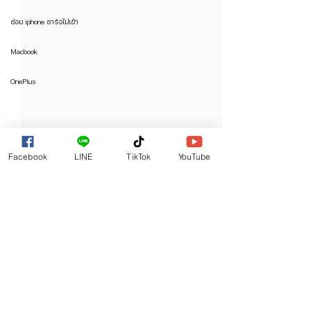
ซ่อม iphone ชาร์จไม่เข้า
Macbook
OnePlus
Facebook
LINE
TikTok
YouTube
ความคิดเห็น
Yuki Center ร้านซ่อม iPhone
ปัญหา samsung หน้าจอเ
เขียนความคิดเห็น…
คุณภาพ 7 สาขาในกรุงเทพฯ ซ่อมไว
ตรวจสอบสิทธิ์เยียวยา & 
ราคาคุ้ม ครอบคลุมทุกโซน
สะดวกที่ Yuki Center