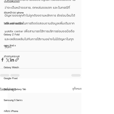
จอเป็นเส้นเขียว
ว่าจะเป็นหน้าจอลาย, ตกหล่นจอแตก และในกรณีที่
ซ่อมหน้าจอ iphone
ปัญหาของลุกค้าไม่ถูกต้องตามหลักการ ยังซ่อมใหม่ได้
ฟรี! อย่ารอช้าในการติดต่อสอบถามข้อมูลเพิ่มเติมจาก 
ไอโฟนหน้าจอเขียว
yukifix center เพื่อสามารถใช้การบริการซ่อมจอมือถือ
Galaxy Z Fold
และเพลิดเพลินไปกับการใช้งานอย่างไม่มีปัญหาในทุก
oppo find x
วันค่ะ
ข่าวตามกระแส
Galaxy Watch
Google Pixel
ดูทั้งหมด
โพสต์ล่าสุด
Samsung Galaxy Tab
Samsung S Serirs
กล้อง iPhone