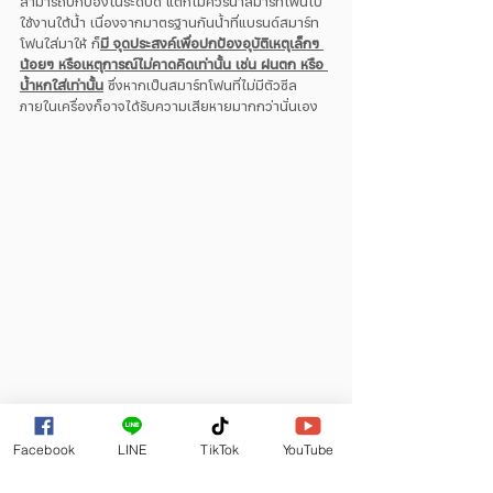
สามารถปกป้องในระดับดี แต่ก็ไม่ควรนำสมาร์ทโฟนไป
ใช้งานใต้น้ำ เนื่องจากมาตรฐานกันน้ำที่แบรนด์สมาร์ท
โฟนใส่มาให้ ก็
มี จุดประสงค์เพื่อปกป้องอุบัติเหตุเล็กๆ 
น้อยๆ หรือเหตุการณ์ไม่คาดคิดเท่านั้น เช่น ฝนตก หรือ 
น้ำหกใส่เท่านั้น
 ซึ่งหากเป็นสมาร์ทโฟนที่ไม่มีตัวซีล
ภายในเครื่องก็อาจได้รับความเสียหายมากกว่านั่นเอง
หากใครที่ต้องการนำสมาร์ทโฟนลงไปใช้ใต้น้ำ ซึ่งไม่ว่า
Facebook
LINE
TikTok
YouTube
จะเป็นน้ำรูปแบบใด ก็
ควรมีอุปกรณ์เสริมเพื่อปกป้องน้ำ