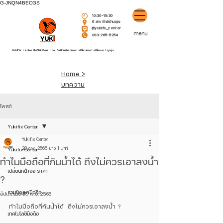
G-JNQN4BECGS
10:30-19:30
6 สาขาใกล้บ้านคุณ
@yukifix_center
menu
093-265-5254
YukiFix center ยินดีให้บริการ l ซ่อมมือถือหน้าจอแตก l เปลี่ยนแบต l เปลี่ยนจอ l ทุกรุ่น.
Home >
บทความ
โพสต์
Yukifix Center
Yukifix Center
28 ก.พ. 2565
ยาว 1 นาที
Yukifix Center
ทำไมมือถือที่กันน้ำได้ ถึงไม่ควรเอาลงน้ำ
เปลี่ยนหน้าจอ ราคา
?
รวมปัญหามือถือ
อัปเดตเมื่อ
30 พ.ย. 2565
ทำไมมือถือที่กันน้ำได้  ถึงไม่ควรเอาลงน้ำ ?
เทคโนโลยีมือถือ