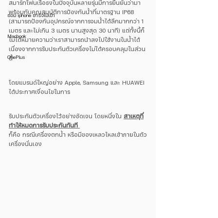
สมาร์ทโฟนเรือธงในปัจจุบันหลายรุ่นมีการยืนยันว่ามา
พร้อมกับคุณสมบัติการป้องกันน้ำที่มาตรฐาน IP68 
ซ่อม iphone ชาร์จไม่เข้า
(สามารถป้องกันอุปกรณ์จากการจมน้ำได้ลึกมากกว่า 1 
เมตร และไม่เกิน 3 เมตร นานสูงสุด 30 นาที) แต่ทั้งนี้ก็
Macbook
ไม่ได้หมายความว่าเราสามารถนำลงไปใช้งานในน้ำได้ 
เนื่องจากการรับประกันตัวเครื่องไม่ได้ครอบคลุมในส่วน
OnePlus
นี้
โดยแบรนด์ใหญ่อย่าง Apple, Samsung และ HUAWEI 
ได้ประกาศเงื่อนไขในการ
รับประกันตัวเครื่องไว้อย่างชัดเจน โดยหนึ่งใน 
สาเหตุที่
ทำให้หมดการรับประกันทันที 
ก็คือ กรณีเครื่องตกน้ำ หรือมีของเหลวไหลเข้าภายในตัว
เครื่องนั่นเอง