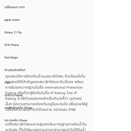
เปลี่ยนแบต ราคา
apple watch
Galaxy Z Flip
ROG Phone
Red Magic
ร้านซ่อมโทรศัพท์
คุณสมบัติการป้องกันน้ำบนสมาร์ทโฟน ถือเป็นหนึ่งใน
คุณสมบัติที่สำคัญของสมาร์ทโฟนระดับเรือธง พร้อม
iPad
การรับรองมาตรฐานในชื่อ International Protection 
Rating หรือที่เรารู้จักกันในชื่อ IP Rating โดย IP 
บทความ Apple
Rating จะใช้ตัวเลขสองหลักเป็นตัวบ่งชี้ว่า อุปกรณ์
นั้นๆ มีความสามารถป้องกันอยู่ในระดับใด เพื่อช่วยให้ผู้
เลนส์กล้องหลัง iPhone
บริโภคสามารถเข้าใจได้โดยง่าย อย่างเช่น IP68 
กระจกหลัง iPhone
แต่ถึงสมาร์ทโฟนหลายรุ่นรองรับมาตรฐานการกันน้ำใน
ระดับสูง ก็ไม่ได้หมายความว่าเราสามารถนำไปใช้ในน้ำ