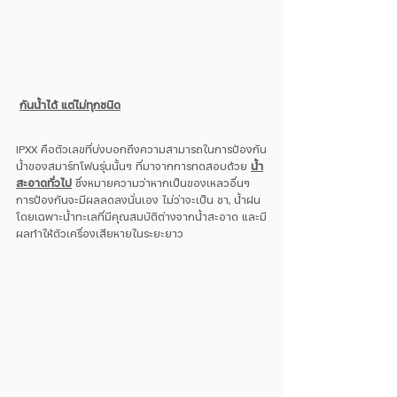
กันน้ำได้ แต่ไม่ทุกชนิด
IPXX คือตัวเลขที่บ่งบอกถึงความสามารถในการป้องกัน
น้ำของสมาร์ทโฟนรุ่นนั้นๆ ที่มาจากการทดสอบด้วย 
น้ำ
สะอาดทั่วไป
 ซึ่งหมายความว่าหากเป็นของเหลวอื่นๆ 
การป้องกันจะมีผลลดลงนั่นเอง ไม่ว่าจะเป็น ชา, น้ำฝน 
โดยเฉพาะน้ำทะเลที่มีคุณสมบัติต่างจากน้ำสะอาด และมี
ผลทำให้ตัวเครื่องเสียหายในระยะยาว