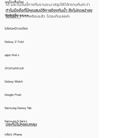
จอเป็นเส้นเขียว
ได้ และในวันนี้ทางทีมงานจะมาสรุปให้ได้ทราบกันค่ะว่า 
ทำไมมือถือที่มีคุณสมบัติการป้องกันน้ำ ถึงไม่ควรนำลง
ซ่อมหน้าจอ iphone
ไปในน้ำ ?
 หากพร้อมแล้ว ไปชมกันเลยค่ะ
ไอโฟนหน้าจอเขียว
Galaxy Z Fold
oppo find x
ข่าวตามกระแส
Galaxy Watch
Google Pixel
Samsung Galaxy Tab
Samsung S Serirs
ประกันไม่ครอบคลุม
กล้อง iPhone