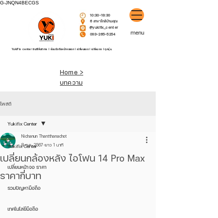
G-JNQN4BECGS
10:30-19:30
6 สาขาใกล้บ้านคุณ
@yukifix_center
menu
093-265-5254
YukiFix center ยินดีให้บริการ l ซ่อมมือถือหน้าจอแตก l เปลี่ยนแบต l เปลี่ยนจอ l ทุกรุ่น.
Home >
บทความ
โพสต์
Yukifix Center
Nichanun Thantthanachot
8 ต.ค. 2567
ยาว 1 นาที
Yukifix Center
เปลี่ยนกล้องหลัง ไอโฟน 14 Pro Max
เปลี่ยนหน้าจอ ราคา
ราคากี่บาท
รวมปัญหามือถือ
เทคโนโลยีมือถือ