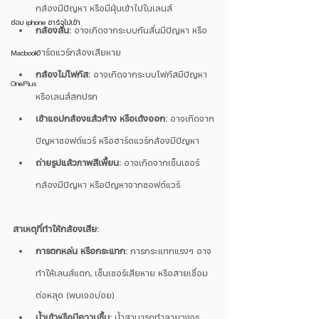
กล้องมีปัญหา หรือมีฝุ่นเข้าไปในเลนส์
ซ่อม iphone ชาร์จไม่เข้า
กล้องสั่น:
 อาจเกิดจากระบบกันสั่นมีปัญหา หรือ
ฮาร์ดแวร์กล้องเสียหาย
Macbook
กล้องไม่โฟกัส:
 อาจเกิดจากระบบโฟกัสมีปัญหา 
OnePlus
หรือเลนส์สกปรก
เข้าแอปกล้องแล้วค้าง หรือเด้งออก:
 อาจเกิดจาก
ปัญหาซอฟต์แวร์ หรือฮาร์ดแวร์กล้องมีปัญหา
ถ่ายรูปแล้วภาพสีเพี้ยน:
 อาจเกิดจากเซ็นเซอร์
กล้องมีปัญหา หรือปัญหาจากซอฟต์แวร์
สาเหตุที่ทำให้กล้องเสีย:
การตกหล่น หรือกระแทก:
 การกระแทกแรงๆ อาจ
ทำให้เลนส์แตก, เซ็นเซอร์เสียหาย หรือสายเชื่อม
ต่อหลุด (พบเจอบ่อย)
น้ำเข้าหรือมีความชื้น:
 น้ำสามารถทำลายวงจร