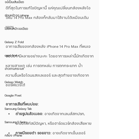
จอเป็นเส้นเขียว
ดีที่สุดในการแก้ไขปัญหานี้ แค่คุณเปลี่ยนกล้องหลังไอ
ซ่อมหน้าจอ iphone
โฟน 14 Pro Max กล้องก็กลับมาใช้งานได้เหมือนเดิม 
100%
ไอโฟนหน้าจอเขียว
Galaxy Z Fold
อาการเสียของกล้องหลัง iPhone 14 Pro Max ที่พบเจ
oppo find x
อบ่อยๆ มีหลายอย่างนะคะ โดยอาการเหล่านี้มักเกิดจาก
หลายสาเหตุ เช่น การตกหล่น การตกกระแทก น้ำ
ข่าวตามกระแส
ความชื้นหรือโดนแสงเลเซอร์ และสุดท้ายอาจเกิดจาก
Galaxy Watch
ซอร์ฟแวร์ได้
Google Pixel
อาการเสียที่พบบ่อย:
Samsung Galaxy Tab
ถ่ายรูปแล้วเบลอ:
 อาจเกิดจากเลนส์สกปรก, 
Samsung S Serirs
ระบบโฟกัสมีปัญหา, หรือฮาร์ดแวร์กล้องเสียหาย
ภาพมีรอยดำ รอยขาว:
 อาจเกิดจากเซ็นเซอร์
กล้อง iPhone