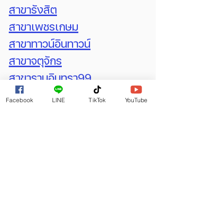
สาขารังสิต
สาขาเพชรเกษม
สาขาทาวน์อินทาวน์
สาขาจตุจักร
สาขารามอินทรา99
สาขาพระราม3
Facebook
LINE
TikTok
YouTube
อ่านบทความอื่นที่เกี่ยวข้อง
เปลี่ยนเลนส์กล้องหลัง iPhone ราคากี่บาท?
กล้องหลังไอโฟนเสีย มีอาการอะไรบ้าง?