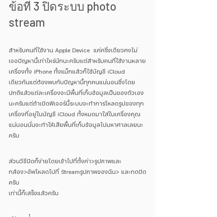
ข้อที่ 3 ปิดระบบ photo 
stream
สำหรับคนที่ใช้งาน Apple Device  แค่ครึ่งเดียวคงไม่
เจอปัญหานี้เท่าไหร่นักนะครับแต่สำหรับคนที่ใช้งานหลาย
เครื่องทั้ง iPhone ทั้งแม็กแล้วก็ใช้บัญชี iCloud 
เดียวกันแต่ต้องพบกับปัญหานี้ทุกคนแน่นอนซึ่งโดย
ปกติแล้วแต่ละเครื่องจะมีพื้นที่เก็บข้อมูลเป็นของตัวเอง
นะครับแต่ถ้าเปิดฟีเจอร์นี้ระบบจะทำการโหลดรูปของทุก
เครื่องที่อยู่ในบัญชี iCloud ทั้งหมดมาใส่ในเครื่องคุณ
แน่นอนนั่นจะทำให้เสียพื้นที่เก็บข้อมูลไปมหาศาลเลยนะ
ครับ
ส่วนวิธีปิดก็ง่ายโดยเข้าไปที่ตั้งค่า>รูปภาพและ
กล้อง>อัพโหลดไปที่ Streamรูปภาพของฉัน> และกดปิด
ครับ
เท่านี้ก็เสร็จแล้วครับ