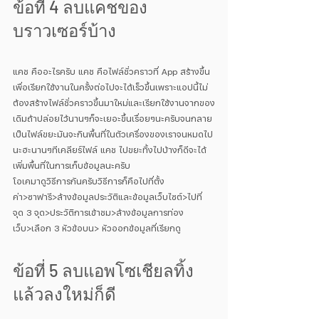
ข้อที่ 4 ลบแคชของ
บราวเซอร์บ้าง
แคช คืออะไรครับ แคช คือไฟล์ชั่วคราวที่ App สร้างขึ้น
เพื่อเรียกใช้งานในครั้งต่อไปจะได้เร็วขึ้นเพราะแอปนี้ไม่
ต้องสร้างไฟล์ชั่วคราวขึ้นมาใหม่และเรียกใช้งานจากของ
เดิมถ้าปล่อยไว้นานๆก็จะเยอะขึ้นเรื่อยๆนะครับจนกลาย
เป็นไฟล์ขยะมันจะกินพื้นที่ในตัวเครื่องของเราจนหมดไป
นะฮะนานๆทีเคลียร์ไฟล์ แคช ไปขยะทิ้งไปบ้างก็ดีจะได้
เพิ่มพื้นที่ในการเก็บข้อมูลนะครับ
โอเคมาดูวิธีการกันครับวิธีการก็คือไปที่ตั้ง
ค่า>ซาฟารี>ล้างข้อมูลประวัติและข้อมูลเว็บไซต์>ไปที่
จุด 3 จุด>ประวัติการเข้าชม>ล้างข้อมูลการท่อง
เว็บ>เลือก 3 หัวข้อบน> หัวออกข้อมูลที่เรียกดู
ข้อที่ 5 ลบแอพโซเชียลทิ้ง
แล้วลงใหม่ก็ดี