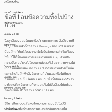
จอเป็นเส้นเขียว
ซ่อมหน้าจอ iphone
ข้อที่ 1 ลบข้อความทิ้งไปบ้าง
ไอโฟนหน้าจอเขียว
ก็ได้ 
Galaxy Z Fold
ในยุคนี้ต้องยอมรับนะครับว่า Application นั้นมีขนาดที่
oppo find x
ใหญ่นะครับแล้วก็ข้อความ Message ของ iOS ไม่เป็นที่
นิยมสักเท่าไหร่ส่วนมากจะใช้ไว้รับข้อความสำคัญที่ต้อง
ข่าวตามกระแส
ใช้เบอร์โทรศัพท์ในการยืนยันตัวตนเช่น otp ส่วนข้อ
ความอื่นๆอย่างเช่นโฆษณาแล้วผมก็เชื่อว่าหลายๆคนไม่
Galaxy Watch
เปิดอ่านเลยเรายังมองว่ามันเป็นการรบกวนด้วยซ้ำเมื่อ
เวลาผ่านไปสักพักนึงข้อความที่อ่านแล้วหรือไม่คิดจะ
Google Pixel
อ่านก็เริ่มเยอะขึ้นเรื่อยๆนะครับกินพื้นที่ไปทีละนิดถ้าเรา
มาไล่ลบทีละข้อความก็จะเยอะเกินไปวันนี้ผมได้เตรียม
Samsung Galaxy Tab
วิธีง่ายๆที่จะทำให้ความเก่าหายไปนะครับ
Samsung S Serirs
วิธีการปิดระบบแล้วลบข้อความเก่าแบบอัตโนมัติ
เข้าไปที่การตั้งค่า>ข้อความ>ประวัติข้อความ>เก็บ
กล้อง iPhone