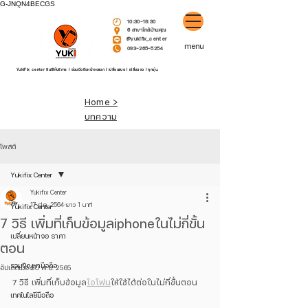
G-JNQN4BECGS
10:30-19:30
6 สาขาใกล้บ้านคุณ
@yukifix_center
menu
093-265-5254
YukiFix center ยินดีให้บริการ l ซ่อมมือถือหน้าจอแตก l เปลี่ยนแบต l เปลี่ยนจอ l ทุกรุ่น.
Home >
บทความ
โพสต์
Yukifix Center
Yukifix Center
17 มี.ค. 2564
ยาว 1 นาที
Yukifix Center
7 วิธี เพิ่มที่เก็บข้อมูลiphoneในไม่กี่ขั้น
เปลี่ยนหน้าจอ ราคา
ตอน
รวมปัญหามือถือ
อัปเดตเมื่อ
30 พ.ย. 2565
7 วิธี เพิ่มที่เก็บข้อมูล
ไอโฟน
ให้ใช้ได้ต่อในไม่กี่ขั้นตอน
เทคโนโลยีมือถือ