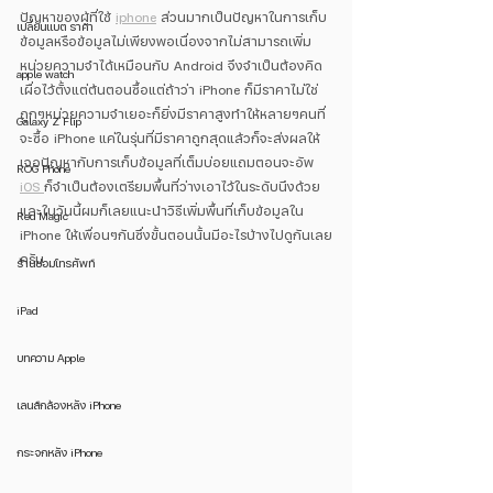
ปัญหาของผู้ที่ใช้ 
iphone
 ส่วนมากเป็นปัญหาในการเก็บ
เปลี่ยนแบต ราคา
ข้อมูลหรือข้อมูลไม่เพียงพอเนื่องจากไม่สามารถเพิ่ม
หน่วยความจำได้เหมือนกับ Android จึงจำเป็นต้องคิด
apple watch
เผื่อไว้ตั้งแต่ต้นตอนซื้อแต่ถ้าว่า iPhone ก็มีราคาไม่ใช่
ถูกๆหน่วยความจำเยอะก็ยิ่งมีราคาสูงทำให้หลายๆคนที่
Galaxy Z Flip
จะซื้อ iPhone แค่ในรุ่นที่มีราคาถูกสุดแล้วก็จะส่งผลให้
เจอปัญหากับการเก็บข้อมูลที่เต็มบ่อยแถมตอนจะอัพ 
ROG Phone
iOS 
ก็จำเป็นต้องเตรียมพื้นที่ว่างเอาไว้ในระดับนึงด้วย
และในวันนี้ผมก็เลยแนะนำวิธีเพิ่มพื้นที่เก็บข้อมูลใน 
Red Magic
iPhone ให้เพื่อนๆกันซึ่งขั้นตอนนั้นมีอะไรบ้างไปดูกันเลย
ครับ 
ร้านซ่อมโทรศัพท์
iPad
บทความ Apple
เลนส์กล้องหลัง iPhone
กระจกหลัง iPhone