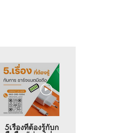
02:12
5เรื่องที่ต้องรู้กับการชาร์จ
โฆษณาแอป