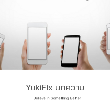
YukiFix บทคว
าม
Believe in Something Better