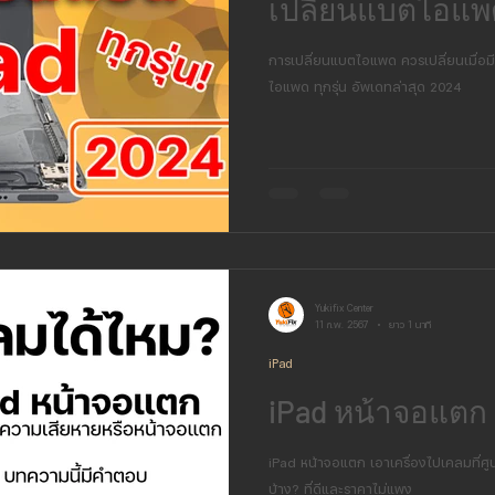
เปลี่ยนแบตไอแพ
การเปลี่ยนแบตไอแพด ควรเปลี่ยนเมื่อมี
ไอแพด ทุกรุ่น อัพเดทล่าสุด 2024
Yukifix Center
11 ก.พ. 2567
ยาว 1 นาที
iPad
iPad หน้าจอแตก
iPad หน้าจอแตก เอาเครื่องไปเคลมที่ศูน
บ้าง? ที่ดีและราคาไม่แพง