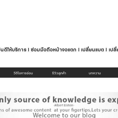
นดีให้บริการ l ซ่อมมือถือหน้าจอแตก l เปลี่ยนแบต l เปลี
วีดีโอการซ่อม
รีวิวลูกค้า
บทความ