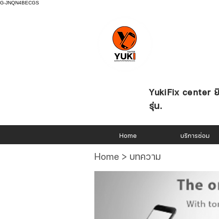
G-JNQN4BECGS
YukiFix center ยิ
รุ่น.
Home
บริการซ่อม
Home > บทความ