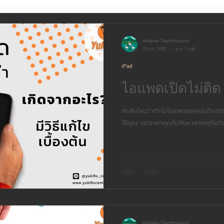
Nichanun Thantthanachot
10 ต.ค. 2567
ยาว 1 นาที
iPad
ไอแพดเปิดไม่ติด
สงสัยไหมว่าทำไมไอแพดของคุณถึงเปิดไ
ให้คุณ! เราจะพาคุณไปค้นหาสาเหตุที่แท้
Nichanun Thantthanachot