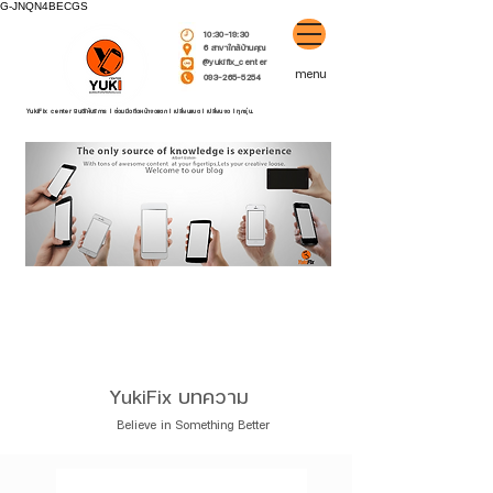
G-JNQN4BECGS
10:30-19:30
6 สาขาใกล้บ้านคุณ
@yukifix_center
menu
093-265-5254
YukiFix center ยินดีให้บริการ l ซ่อมมือถือหน้าจอแตก l เปลี่ยนแบต l เปลี่ยนจอ l ทุกรุ่น.
YukiFix บทคว
าม
Believe in Something Better