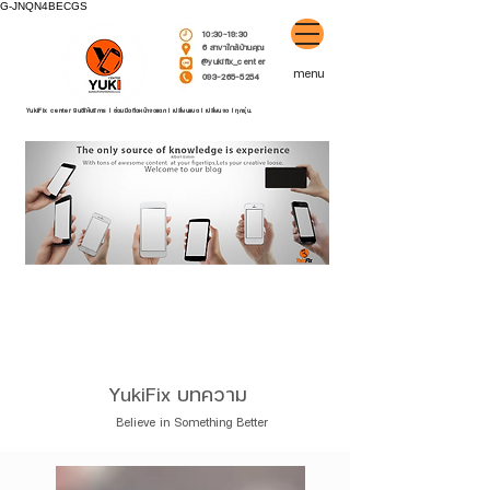
G-JNQN4BECGS
10:30-19:30
6 สาขาใกล้บ้านคุณ
@yukifix_center
menu
093-265-5254
YukiFix center ยินดีให้บริการ l ซ่อมมือถือหน้าจอแตก l เปลี่ยนแบต l เปลี่ยนจอ l ทุกรุ่น.
YukiFix บทคว
าม
Believe in Something Better