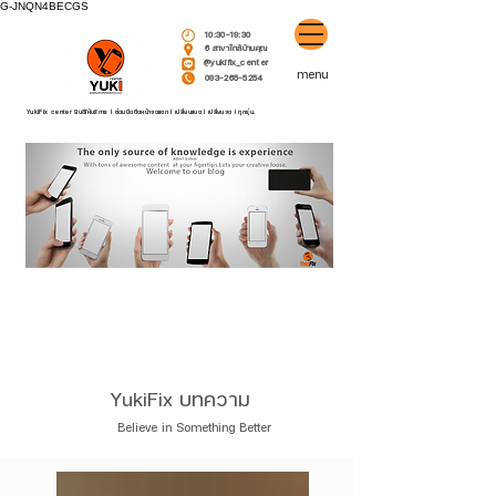
G-JNQN4BECGS
10:30-19:30
6 สาขาใกล้บ้านคุณ
@yukifix_center
menu
093-265-5254
YukiFix center ยินดีให้บริการ l ซ่อมมือถือหน้าจอแตก l เปลี่ยนแบต l เปลี่ยนจอ l ทุกรุ่น.
YukiFix บทคว
าม
Believe in Something Better