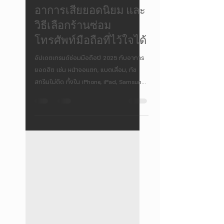
ร้านซ่อมโทรศัพท์
อาการเสียยอดนิยม และ
วิธีเลือกร้านซ่อม
โทรศัพท์มือถือที่ไว้ใจได้
อัปเดตเทรนด์ซ่อมมือถือปี 2025 กับอาการ
ยอดฮิต เช่น หน้าจอแตก, แบตเสื่อม, ทัช
สกรีนไม่ติด ทั้งใน iPhone, iPad, Samsung,
Vivo, Oppo พร้อมเคล็ดลับเลือก ร้านซ่อม
โทรศัพท์มือถือ ที่น่าเชื่อถือ ไม่เสี่ยงโดน
หลอก แถมยังแนะนำบริการ ซ่อมจอ iPhone,
เปลี่ยนแบต Samsung, ซ่อมชาร์จ iPad ไม่
เข้า อย่างครบถ้วนในบทความเดียว