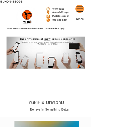
G-JNQN4BECGS
10:30-19:30
6 สาขาใกล้บ้านคุณ
@yukifix_center
menu
093-265-5254
YukiFix center ยินดีให้บริการ l ซ่อมมือถือหน้าจอแตก l เปลี่ยนแบต l เปลี่ยนจอ l ทุกรุ่น.
YukiFix บทคว
าม
Believe in Something Better