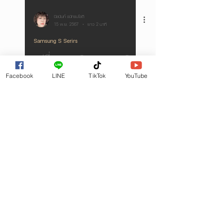
นิชนันท์ ธนัทธนโชติ
15 พ.ย. 2567
ยาว 2 นาที
Samsung S Serirs
เปลี่ยนจอ Samsung S
Facebook
LINE
TikTok
YouTube
Series
การเปลี่ยนจอ Samsung S Series นั้น
สำคัญที่การเลือกร้านซ่อมที่มีคุณภาพ เพราะ
จะช่วยให้คุณมั่นใจได้ว่าจะได้รับอะไหล่แท้และ
การซ่อมที่มีมาตรฐาน
VDO การซ่อม