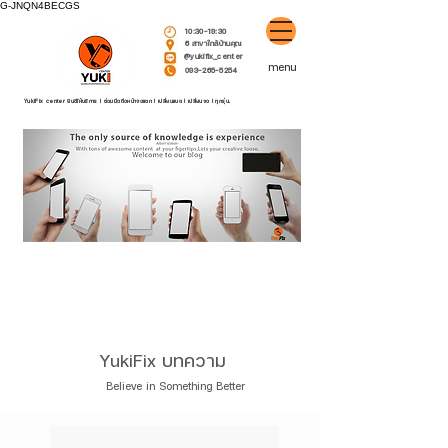
G-JNQN4BECGS
10:30-19:30
6 สาขาใกล้บ้านคุณ
@yukifix_center
menu
093-265-5254
YukiFix center ยินดีให้บริการ l ซ่อมมือถือหน้าจอแตก l เปลี่ยนแบต l เปลี่ยนจอ l ทุกรุ่น.
YukiFix บทคว
าม
Believe in Something Better