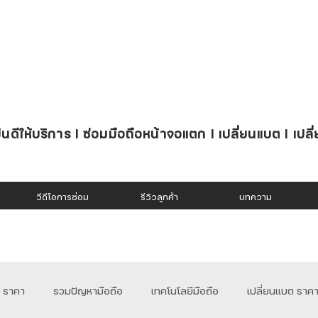
นดีให้บริการ l ซ่อมมือถือหน้าจอแตก l เปลี่ยนแบต l เปลี
วีดีโอการซ่อม
รีวิวลูกค้า
บทความ
อ ราคา
รวมปัญหามือถือ
เทคโนโลยีมือถือ
เปลี่ยนแบต ราค