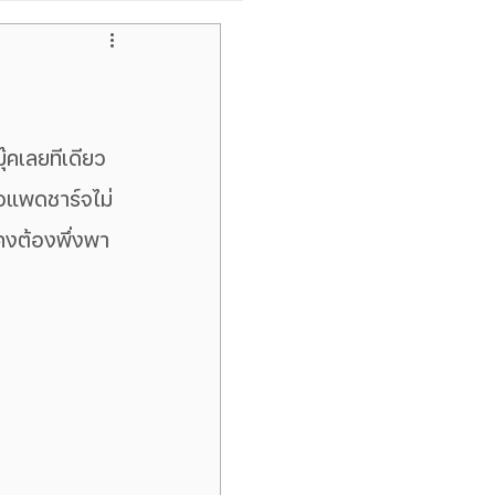
pple
ไอโฟนหน้าจอเขียว
ุ๊คเลยทีเดียว 
อแพดชาร์จไม่
Samsung Galaxy Tab
็คงต้องพึ่งพา