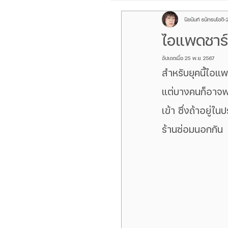
นิชนันท์ ธนัทธนโชติ
Galaxy Z Flip
ROG P
ไอแพดชาร์จ
อัปเดตเมื่อ
25 พ.ย. 2567
เลนส์กล้องหลัง iPhone
สำหรับยุคนี้ไอแพด
แต่บางคนก็อาจพ
Galaxy Z Fold
oppo f
เข้า ซึ่งถ้าอยู่
ร้านซ่อมนอกกัน
Samsung S Serirs
กล