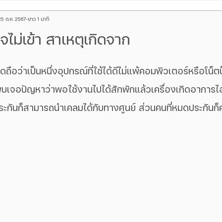
25 ต.ค. 2567
ยาว 1 นาที
hone
Red Magic
ร้านซ่อมโทรศัพท์
iPad
บทความ A
ไม่เข้า สาเหตุเกิดจาก
กระจกหลัง iPhone
จอเป็นเส้นเขียว
ซ่อมหน้าจอ iphone
ถือว่าเป็นหนึ่งอุปกรณ์ที่ใช้ได้ดีไม่แพ้คอมพิวเตอร์หรือโน็ตบ
บเจอปัญหาว่าพอใช้งานไปได้สักพักแล้วเครื่องเกิดอาการไ
ind x
ข่าวตามกระแส
Galaxy Watch
Google Pixel
ในประกันก็สามารถนำเคลมได้กับทางศูนย์ ส่วนคนที่หมดประกันก
้อง iPhone
ซ่อม iphone ชาร์จไม่เข้า
Macbook
OnePlus