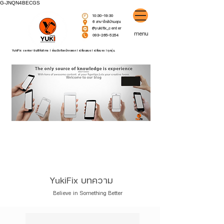
G-JNQN4BECGS
10:30-19:30
6 สาขาใกล้บ้านคุณ
@yukifix_center
menu
093-265-5254
YukiFix center ยินดีให้บริการ l ซ่อมมือถือหน้าจอแตก l เปลี่ยนแบต l เปลี่ยนจอ l ทุกรุ่น.
YukiFix บทคว
าม
Believe in Something Better