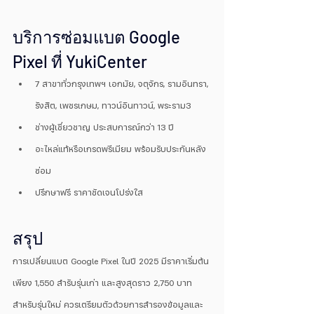
บริการซ่อมแบต Google 
Pixel ที่ YukiCenter
7 สาขาทั่วกรุงเทพฯ เอกมัย, จตุจักร, รามอินทรา, 
รังสิต, เพชรเกษม, ทาวน์อินทาวน์, พระราม3
ช่างผู้เชี่ยวชาญ ประสบการณ์กว่า 13 ปี
อะไหล่แท้หรือเกรดพรีเมียม พร้อมรับประกันหลัง
ซ่อม
ปรึกษาฟรี ราคาชัดเจนโปร่งใส
สรุป
การเปลี่ยนแบต Google Pixel ในปี 2025 มีราคาเริ่มต้น
เพียง 1,550 สำรับรุ่นเก่า และสูงสุดราว 2,750 บาท
สำหรับรุ่นใหม่ ควรเตรียมตัวด้วยการสำรองข้อมูลและ