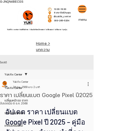
G-JNQN4BECGS
10:30-19:30
6 สาขาใกล้บ้านคุณ
@yukifix_center
menu
093-265-5254
YukiFix center ยินดีให้บริการ l ซ่อมมือถือหน้าจอแตก l เปลี่ยนแบต l เปลี่ยนจอ l ทุกรุ่น.
Home >
บทความ
โพสต์
Yukifix Center
Yukifix Center
24 มิ.ย. 2568
ยาว 2 นาที
Yukifix Center
ราคา เปลี่ยนแบต Google Pixel ปี2025
เปลี่ยนหน้าจอ ราคา
อัปเดตเมื่อ
8 ธ.ค. 2568
อัปเดต ราคา เปลี่ยนแบต 
รวมปัญหามือถือ
Google Pixel ปี 2025 – คู่มือ
เทคโนโลยีมือถือ