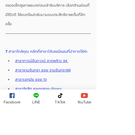
ตรวจเช็กสุขภาพแบตก่อนเข้ารับบริการ เลือกร้านซ่อมที่
มีรีวิวดี ให้แบตใหม่กลับมามอบประสิทธิภาพเต็มที่อีก
ครั้ง
7
 สาขาใกล้คุณ คลิกที่สาขาได้เลยมีแผนที่นำทางให้ค่ะ
สาขาทาวน์อินทาวน์ ลาดพร้าว 94 
สาขารามอินทรา ซอย รามอินทรา99
สาขาเอกมัย ซอย 10
สาขารังสิต คลองสอง-ธัญญะ
สาขา จตุจักร ในห้าง มิกซ์จตุจักร
Facebook
LINE
TikTok
YouTube
สาขา พระราม3 ในห้าง อิ้นท์ อินเตอร์เซค
สาขา เพชรเกษม ซอย 25/6