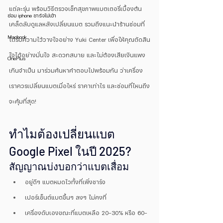
แต่ละรุ่น พร้อมวิธีตรวจเช็กสุขภาพแบตเตอรี่เบื้องต้น 
ซ่อม iphone ชาร์จไม่เข้า
เคล็ดลับดูแลหลังเปลี่ยนแบต รวมถึงแนะนำร้านซ่อมที่
Macbook
ได้รับความไว้วางใจอย่าง Yuki Center เพื่อให้คุณตัดสิน
ใจได้อย่างมั่นใจ สะดวกสบาย และไม่ต้องเสียเงินแพง
OnePlus
เกินจำเป็น มาร่วมค้นหาคำตอบไปพร้อมกัน ว่าเครื่อง
เราควรเปลี่ยนแบตเมื่อไหร่ ราคาเท่าไร และซ่อมที่ไหนถึง
จะคุ้มที่สุด!
ทำไมต้องเปลี่ยนแบต 
Google Pixel ในปี 2025?
สัญญาณบ่งบอกว่าแบตเสื่อม
อยู่ดีๆ แบตหมดไวทั้งที่เพิ่งชาร์จ
เปอร์เซ็นต์แบตขึ้นๆ ลงๆ ไม่คงที่
เครื่องดับเองขณะที่แบตเหลือ 20–30% หรือ 60-