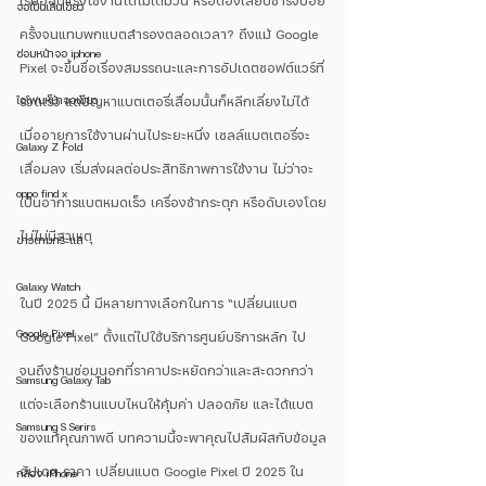
เริ่มอ่อนแรงใช้งานได้ไม่เต็มวัน หรือต้องเสียบชาร์จบ่อย
จอเป็นเส้นเขียว
ครั้งจนแทบพกแบตสำรองตลอดเวลา? ถึงแม้ Google 
ซ่อมหน้าจอ iphone
Pixel จะขึ้นชื่อเรื่องสมรรถนะและการอัปเดตซอฟต์แวร์ที่
ไอโฟนหน้าจอเขียว
รวดเร็ว แต่ปัญหาแบตเตอรี่เสื่อมนั้นก็หลีกเลี่ยงไม่ได้ 
เมื่ออายุการใช้งานผ่านไประยะหนึ่ง เซลล์แบตเตอรี่จะ
Galaxy Z Fold
เสื่อมลง เริ่มส่งผลต่อประสิทธิภาพการใช้งาน ไม่ว่าจะ
oppo find x
เป็นอาการแบตหมดเร็ว เครื่องช้ากระตุก หรือดับเองโดย
ไม่ไม่มีสาเหตุ
ข่าวตามกระแส
Galaxy Watch
ในปี 2025 นี้ มีหลายทางเลือกในการ “เปลี่ยนแบต 
Google Pixel
Google Pixel” ตั้งแต่ไปใช้บริการศูนย์บริการหลัก ไป
จนถึงร้านซ่อมนอกที่ราคาประหยัดกว่าและสะดวกกว่า 
Samsung Galaxy Tab
แต่จะเลือกร้านแบบไหนให้คุ้มค่า ปลอดภัย และได้แบต
Samsung S Serirs
ของแท้คุณภาพดี บทความนี้จะพาคุณไปสัมผัสกับข้อมูล
อัปเดต ราคา เปลี่ยนแบต Google Pixel ปี 2025 ใน
กล้อง iPhone