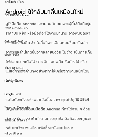
จอเป็นเส้นเขียว
Android ให้กลับมาลื่นเหมือนใหม่
ซ่อมหน้าจอ iphone
ผู้ใช้มือถือ Android หลายคน โดยเฉพาะผู้ที่ใช้มือถือรุ่น
ไอโฟนหน้าจอเขียว
ราคาประหยัด หรือมือถือที่ใช้งานมานาน อาจพบปัญหา
Galaxy Z Fold
ว่าเครื่องเริ่มอืด ช้า ไม่ลื่นไหลเหมือนตอนซื้อมาใหม่ ๆ 
อาการเหล่านี้เกิดขึ้นจากหลายปัจจัย ไม่ว่าจะเป็นการเก็บ
oppo find x
ไฟล์ขยะมากเกินไป การเปิดแอปพลิเคชันค้างไว้ หรือ
ข่าวตามกระแส
แม้แต่การตั้งค่าบางอย่างที่ทำให้เครื่องทำงานหนักโดย
ไม่จำเป็น
Galaxy Watch
Google Pixel
แต่ไม่ต้องกังวล! เพราะวันนี้เราจะพาคุณไปดู 
10 วิธีแก้
Samsung Galaxy Tab
ปัญหาเครื่องอืดบนมือถือ Android
 ที่ทำได้ง่าย ๆ ด้วย
ตัวเอง รับรองว่าถ้าทำตามครบทุกข้อ มือถือของคุณจะ
Samsung S Serirs
กลับมาเร็วแรงเหมือนเพิ่งซื้อมาใหม่แน่นอน!
กล้อง iPhone