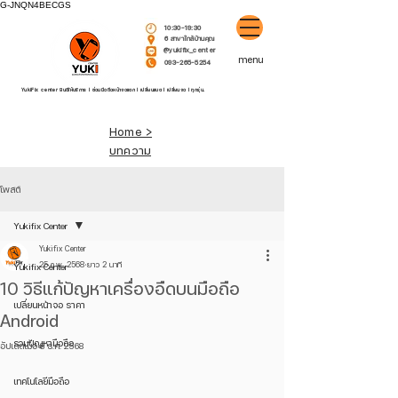
G-JNQN4BECGS
10:30-19:30
6 สาขาใกล้บ้านคุณ
@yukifix_center
menu
093-265-5254
YukiFix center ยินดีให้บริการ l ซ่อมมือถือหน้าจอแตก l เปลี่ยนแบต l เปลี่ยนจอ l ทุกรุ่น.
Home >
บทความ
โพสต์
Yukifix Center
Yukifix Center
25 ก.พ. 2568
ยาว 2 นาที
Yukifix Center
10 วิธีแก้ปัญหาเครื่องอืดบนมือถือ
เปลี่ยนหน้าจอ ราคา
Android
รวมปัญหามือถือ
อัปเดตเมื่อ
8 ธ.ค. 2568
เทคโนโลยีมือถือ