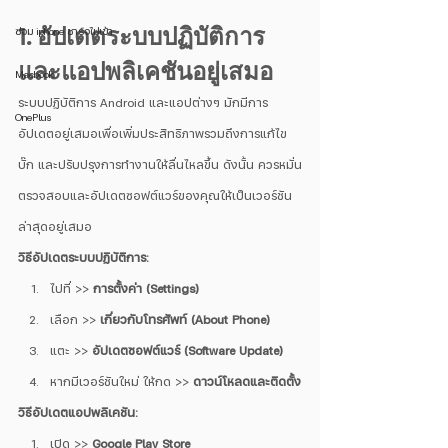
1. อัปเดตระบบปฏิบัติการ
ซ่อม iphone ชาร์จไม่เข้า
และแอปพลิเคชันอยู่เสมอ
Macbook
ระบบปฏิบัติการ Android และแอปต่างๆ มักมีการ
OnePlus
อัปเดตอยู่เสมอเพื่อเพิ่มประสิทธิภาพรวมถึงการแก้ไข
บั๊ก และปรับปรุงการทำงานให้ลื่นไหลขึ้น ดังนั้น ควรหมั่น
ตรวจสอบและอัปเดตซอฟต์แวร์ของคุณให้เป็นเวอร์ชัน
ล่าสุดอยู่เสมอ
วิธีอัปเดตระบบปฏิบัติการ:
ไปที่ >> 
การตั้งค่า (Settings)
เลือก >> 
เกี่ยวกับโทรศัพท์ (About Phone)
แตะ >> 
อัปเดตซอฟต์แวร์ (Software Update)
หากมีเวอร์ชันใหม่ ให้กด >> 
ดาวน์โหลดและติดตั้ง
วิธีอัปเดตแอปพลิเคชัน:
เปิด >> 
Google Play Store