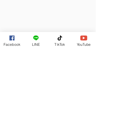
Facebook
LINE
TikTok
YouTube
สาขาจตุจักร
สาขารังสิต
สาขารามอินทรา99
สาขาเพชรเกษม
สาขาทาวน์อินทาวน์