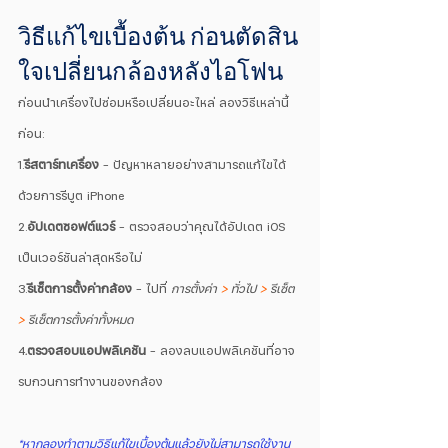
วิธีแก้ไขเบื้องต้น ก่อนตัดสิน
ใจเปลี่ยนกล้องหลังไอโฟน
ก่อนนำเครื่องไปซ่อมหรือเปลี่ยนอะไหล่ ลองวิธีเหล่านี้
ก่อน:
1.
รีสตาร์ทเครื่อง
 – ปัญหาหลายอย่างสามารถแก้ไขได้
ด้วยการรีบูต iPhone
2.
อัปเดตซอฟต์แวร์
 – ตรวจสอบว่าคุณได้อัปเดต iOS 
เป็นเวอร์ชันล่าสุดหรือไม่
3.
รีเซ็ตการตั้งค่ากล้อง
 – ไปที่ 
การตั้งค่า 
>
 ทั่วไป
 >
 รีเซ็ต
> 
รีเซ็ตการตั้งค่าทั้งหมด
4
.
ตรวจสอบแอปพลิเคชัน
 – ลองลบแอปพลิเคชันที่อาจ
รบกวนการทำงานของกล้อง
*หากลองทำตามวิธีแก้ไขเบื้องต้นแล้วยังไม่สามารถใช้งาน