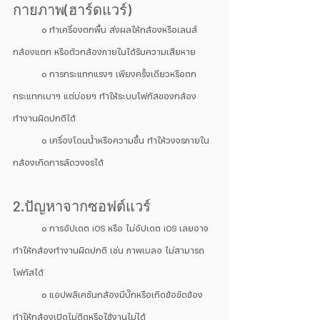
กายภาพ(ฮาร์ดแวร์)
	๐ ทำเครื่องตกพื้น ส่งผลให้กล้องหรือเลนส์
กล้องแตก หรือตัวกล้องภายในได้รับความเสียหาย
	๐ การกระแทกแรงๆ เพียงครั้งเดียวหรือตก
กระแทกเบาๆ แต่บ่อยๆ ทำให้ระบบโฟกัสของกล้อง
ทำงานผิดปกติได้
	๐ เครื่องโดนน้ำหรือความชื้น ทำให้วงจรภายใน
กล้องเกิดการลัดวงจรได้
2.ปัญหาจากซอฟต์แวร์
	๐ การอัปเดต iOS หรือ ไม่อัปเดต iOS เลยอาจ
ทำให้กล้องทำงานผิดปกติ เช่น ภาพเบลอ ไม่สามารถ
โฟกัสได้
	๐ แอปพลิเคชันกล้องมีบั๊กหรือเกิดข้อขัดข้อง 
ทำให้กล้องเปิดไม่ติดหรือใช้งานไม่ได้