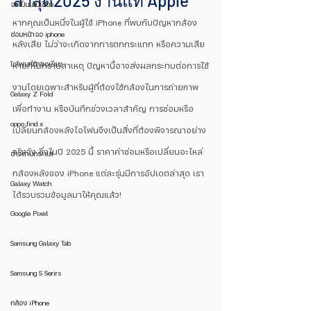
ล่าสุด2025 งานแท้ Apple
จอเป็นเส้นเขียว
หากคุณเป็นหนึ่งในผู้ใช้ iPhone ที่พบกับปัญหากล้อง
ซ่อมหน้าจอ iphone
หลังเสีย ไม่ว่าจะเกิดจากการตกกระแทก หรือความเสีย
ไอโฟนหน้าจอเขียว
หายที่ไม่ทราบสาเหตุ ปัญหานี้อาจส่งผลกระทบต่อการใช้
งานโดยเฉพาะสำหรับผู้ที่ต้องใช้กล้องในการถ่ายภาพ
Galaxy Z Fold
เพื่อทำงาน หรือบันทึกช่วงเวลาสำคัญ การซ่อมหรือ
oppo find x
เปลี่ยนกล้องหลังไอโฟนจึงเป็นสิ่งที่ต้องพิจารณาอย่าง
จริงจัง ซึ่งในปี 2025 นี้ ราคาค่าซ่อมหรือเปลี่ยนอะไหล่
ข่าวตามกระแส
กล้องหลังของ iPhone แต่ละรุ่นมีการอัปเดตล่าสุด เรา
Galaxy Watch
ได้รวบรวมข้อมูลมาให้คุณแล้ว!
Google Pixel
Samsung Galaxy Tab
Samsung S Serirs
กล้อง iPhone