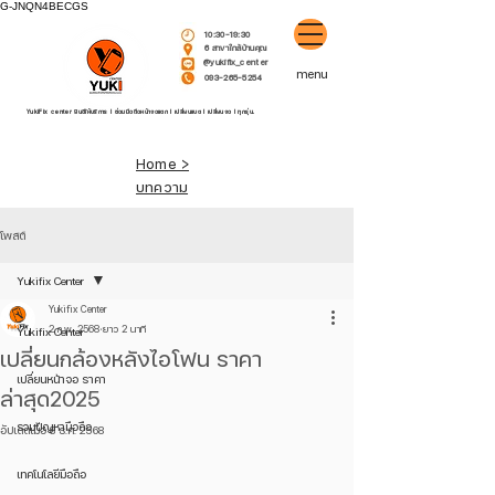
G-JNQN4BECGS
10:30-19:30
6 สาขาใกล้บ้านคุณ
@yukifix_center
menu
093-265-5254
YukiFix center ยินดีให้บริการ l ซ่อมมือถือหน้าจอแตก l เปลี่ยนแบต l เปลี่ยนจอ l ทุกรุ่น.
Home >
บทความ
โพสต์
Yukifix Center
Yukifix Center
2 ก.พ. 2568
ยาว 2 นาที
Yukifix Center
เปลี่ยนกล้องหลังไอโฟน ราคา
เปลี่ยนหน้าจอ ราคา
ล่าสุด2025
รวมปัญหามือถือ
อัปเดตเมื่อ
8 ธ.ค. 2568
เทคโนโลยีมือถือ