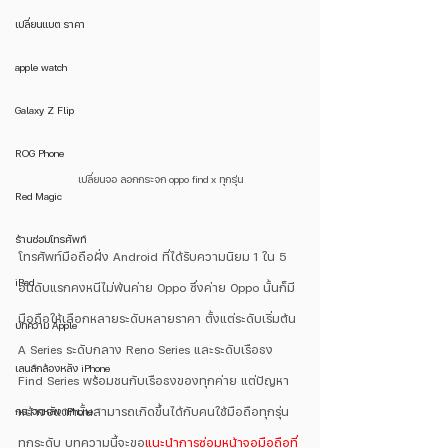
เปลี่ยนแบต ราคา
apple watch
Galaxy Z Flip
ROG Phone
เปลี่ยนจอ ลอกกระจก oppo find x ทุกรุ่น
Red Magic
ร้านซ่อมโทรศัพท์
โทรศัพท์มือถือฝั่ง Android ที่ได้รับความนิยม 1 ใน 5 
iPad
อันดับแรกคงหนีไม่พ้นค่าย Oppo ซึ่งค่าย Oppo นั้นก็มี
มือถือให้เลือกหลายระดับหลายราคา ตั้งแต่ระดับเริ่มต้น 
บทความ Apple
A Series ระดับกลาง Reno Series และระดับเรือธง 
เลนส์กล้องหลัง iPhone
Find Series พร้อมชนกับเรือธงของทุกค่าย แต่ปัญหา
กระจกหลัง iPhone
หน้าจอแตกนั้นสามารถเกิดขึ้นได้กับคนใช้มือถือทุกรุ่น
ทุกระดับ บทความนี้จะขอ
แนะนำการซ่อมหน้าจอมือถือที่