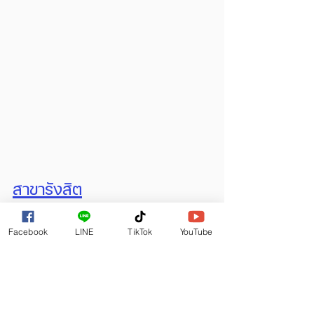
สาขารังสิต
สาขาเพชรเกษม
Facebook
LINE
TikTok
YouTube
สาขาทาวน์อินทาวน์
สาขาจตุจักร
สาขารามอินทรา99
สาขาพระราม3