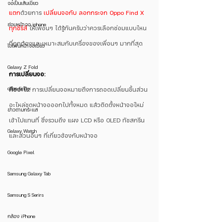
จอเป็นเส้นเขียว
แตก
ด้วยการ 
เปลี่ยนจอกับ ลอกกระจก Oppo Find X 
ซ่อมหน้าจอ iphone
ทุกซีรีส์ 
ให้เพื่อนๆ ได้รู้กันครับว่าควรเลือกซ่อมแบบไหน
ที่ถูกต้องและเหมาะสมกับเครื่องของเพื่อนๆ มากที่สุด
ไอโฟนหน้าจอเขียว
Galaxy Z Fold
การเปลี่ยนจอ:
oppo find x
คืออะไร:
 การเปลี่ยนจอหมายถึงการถอดเปลี่ยนชิ้นส่วน
อะไหล่ชุดหน้าจอออกไปทั้งหมด แล้วติดตั้งหน้าจอใหม่
ข่าวตามกระแส
เข้าไปแทนที่ ซึ่งรวมถึง แผง LCD หรือ OLED ทัชสกรีน
Galaxy Watch
และส่วนอื่นๆ ที่เกี่ยวข้องกับหน้าจอ 
Google Pixel
Samsung Galaxy Tab
Samsung S Serirs
กล้อง iPhone