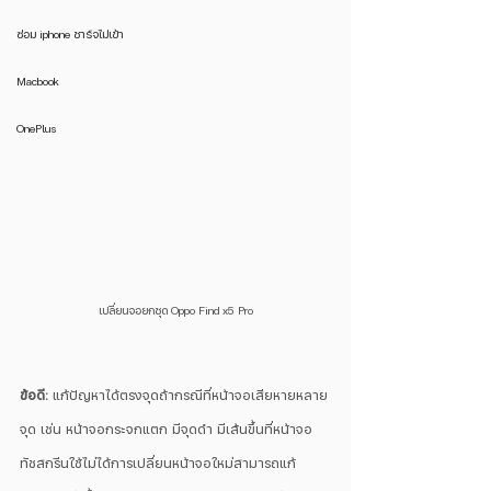
ซ่อม iphone ชาร์จไม่เข้า
Macbook
OnePlus
เปลี่ยนจอยกชุด Oppo Find x5 Pro
ข้อดี:
 แก้ปัญหาได้ตรงจุดถ้ากรณีที่หน้าจอเสียหายหลาย
จุด เช่น หน้าจอกระจกแตก มีจุดดำ มีเส้นขึ้นที่หน้าจอ 
ทัชสกรีนใช้ไม่ได้การเปลี่ยนหน้าจอใหม่สามารถแก้