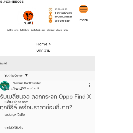
G-JNQN4BECGS
10:30-19:30
6 สาขาใกล้บ้านคุณ
@yukifix_center
menu
093-265-5254
YukiFix center ยินดีให้บริการ l ซ่อมมือถือหน้าจอแตก l เปลี่ยนแบต l เปลี่ยนจอ l ทุกรุ่น.
Home >
บทความ
โพสต์
Yukifix Center
Nichanun Thantthanachot
3 ส.ค. 2567
ยาว 1 นาที
Yukifix Center
รับเปลี่ยนจอ ลอกกระจก Oppo Find X
เปลี่ยนหน้าจอ ราคา
ทุกซีรีส์ พร้อมราคาซ่อมกี่บาท?
รวมปัญหามือถือ
เทคโนโลยีมือถือ