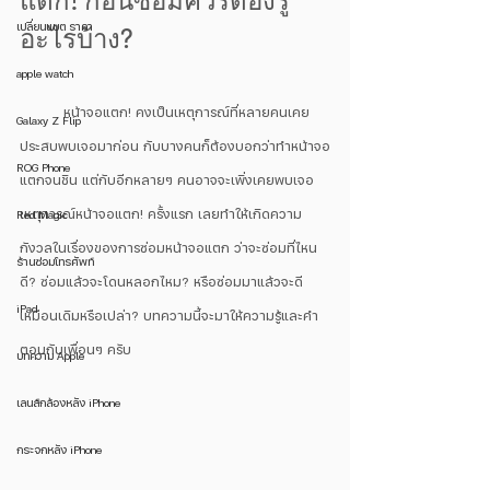
เปลี่ยนแบต ราคา
อะไรบ้าง?
apple watch
	หน้าจอแตก! คงเป็นเหตุการณ์ที่หลายคนเคย
Galaxy Z Flip
ประสบพบเจอมาก่อน กับบางคนก็ต้องบอกว่าทำหน้าจอ
ROG Phone
แตกจนชิน แต่กับอีกหลายๆ คนอาจจะเพิ่งเคยพบเจอ
เหตุการณ์หน้าจอแตก! ครั้งแรก เลยทำให้เกิดความ
Red Magic
กังวลในเรื่องของการซ่อมหน้าจอแตก ว่าจะซ่อมที่ไหน
ร้านซ่อมโทรศัพท์
ดี? ซ่อมแล้วจะโดนหลอกไหม? หรือซ่อมมาแล้วจะดี
iPad
เหมือนเดิมหรือเปล่า? บทความนี้จะมาให้ความรู้และคำ
ตอบกับเพื่อนๆ ครับ
บทความ Apple
เลนส์กล้องหลัง iPhone
กระจกหลัง iPhone