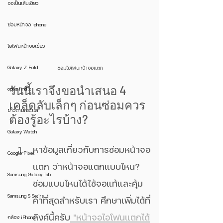
จอเป็นเส้นเขียว
ซ่อมหน้าจอ iphone
ไอโฟนหน้าจอเขียว
Galaxy Z Fold
ซ่อมไอโฟนหน้าจอแตก
วันนี้เราจึงขอนำเสนอ 4  
oppo find x
เคล็ดลับเล็กๆ ก่อนซ่อมควร
ข่าวตามกระแส
ต้องรู้อะไรบ้าง?
Galaxy Watch
หาข้อมูลเกี่ยวกับการซ่อมหน้าจอ
Google Pixel
แตก ว่าหน้าจอแตกแบบไหน? 
Samsung Galaxy Tab
ซ่อมแบบไหนได้ใช้จอแท้และคุ้ม
Samsung S Serirs
ค่าที่สุดสำหรับเรา ศึกษาเพิ่มได้ที่
ลิงค์นี้ครับ
 "หน้าจอไอโฟนแตกได้
กล้อง iPhone