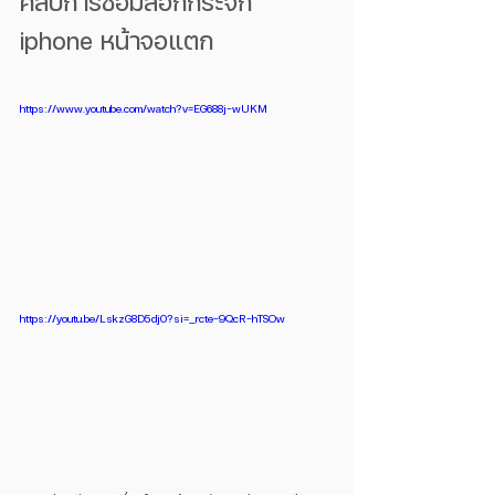
คลิปการซ่อมลอกกระจก 
iphone หน้าจอแตก 
https://www.youtube.com/watch?v=EG688j-wUKM
https://youtu.be/LskzG8D5dj0?si=_rcte-9QcR-hTSOw