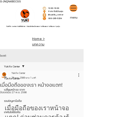
G-JNQN4BECGS
10:30-19:30
6 สาขาใกล้บ้านคุณ
@yukifix_center
menu
093-265-5254
YukiFix center ยินดีให้บริการ l ซ่อมมือถือหน้าจอแตก l เปลี่ยนแบต l เปลี่ยนจอ l ทุกรุ่น.
Home >
บทความ
โพสต์
Yukifix Center
Yukifix Center
29 พ.ค. 2566
ยาว 1 นาที
Yukifix Center
เมื่อมือถือของเรา หน้าจอแตก!
เปลี่ยนหน้าจอ ราคา
อัปเดตเมื่อ
27 พ.ย. 2566
รวมปัญหามือถือ
เมื่อมือถือของเราหน้าจอ
เทคโนโลยีมือถือ
แตก! ก่อนซ่อมควรต้องรู้