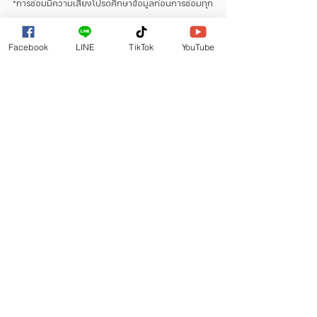
*การซ่อมมีความเสี่ยงโปรดศึกษาข้อมูลก่อนการซ่อมทุก
ครั้ง
Facebook
LINE
TikTok
YouTube
**สอบถามและประเมินอาการเบื้องต้นฟรี! โปรดคลิก
เพิ่มเพื่อน 
https://lin.ee/YImQd7k
iPhone หน้าจอแตก คิดถึง
เรา YukiFix Center
รวมปัญหามือถือ
ดูทั้งหมด
โพสต์ล่าสุด