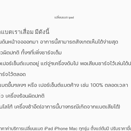
เปลี่ยนแบต ipad
แบตเราเสื่อม มีดังนี้
ันหน้าจอออกมา อาการนี้สามารถสังเกตเห็นได้ง่ายสุด
ิดปกติ ทั้งๆที่เพิ่งชาร์จเต็ม
อเปอร์เซ็นต์เเบตอยู่ แต่จู่ๆเครื่องดับไป พอเสียบชาร์จไว้เล่นได้
าร์จไว้ตลอด
์เเบตขึ้นๆลงๆ หรือ เปอร์เซ็นต์แบตค้าง เช่น 100% ตลอดเวลา 
็ว เครื่องร้อนผิดปกติ
วนโลโก้ เครื่องช้าอืด(อาการนี้บางกรณีเกิดจากแบตเสียได้)
าคาค่าบริการเปลี่ยนแบต iPad iPhone Mac ทุกรุ่น ตั้งแต่ต้นปี ปรับราคาขึ้