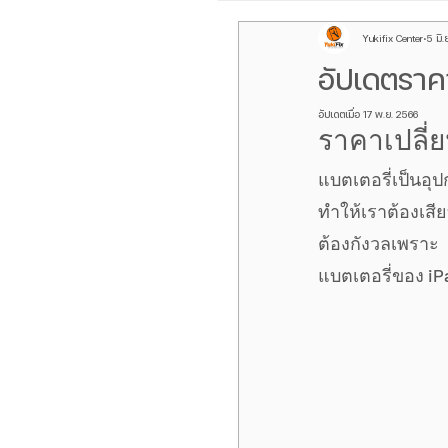
Yukifix Center
5 มิ.
Galaxy Z Flip
ROG P
อัปเดตราคา
อัปเดตเมื่อ
17 พ.ย. 2566
เลนส์กล้องหลัง iPhone
ราคาเปลี่ย
แบตเตอรี่เป็นอุ
Galaxy Z Fold
oppo f
ทำให้เราต้องเสี
ต้องกังวลเพราะ  
แบตเตอรี่ของ iPa
Samsung S Serirs
กล