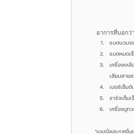
 อาการที่บอกว่า
แบตบวมจนด
แบตหมดเร็วผ
เครื่องเหลื
เสียบสายช
เปอร์เซ็นต
ชาร์จเต็มเร
เครื่องบูท
*แอปเปิ้ลประกาศขึ้นร