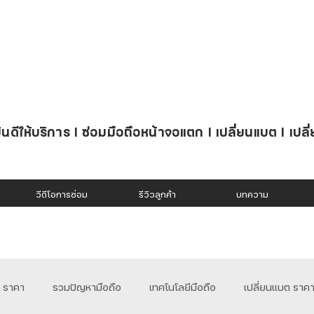
นดีให้บริการ l ซ่อมมือถือหน้าจอแตก l เปลี่ยนแบต l เปลี
วีดีโอการซ่อม
รีวิวลูกค้า
บทความ
อ ราคา
รวมปัญหามือถือ
เทคโนโลยีมือถือ
เปลี่ยนแบต ราค