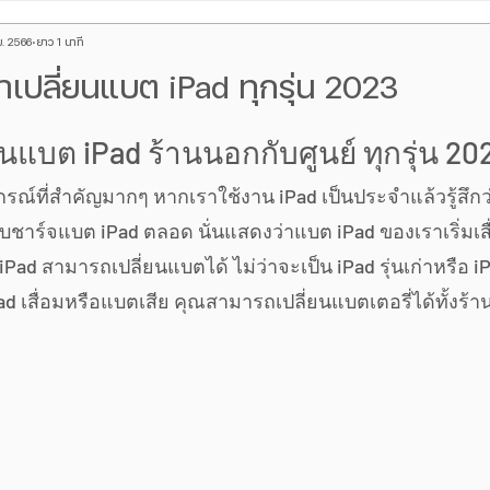
ย. 2566
ยาว 1 นาที
hone
Red Magic
ร้านซ่อมโทรศัพท์
iPad
บทความ A
เปลี่ยนแบต iPad ทุกรุ่น 2023
กระจกหลัง iPhone
จอเป็นเส้นเขียว
ซ่อมหน้าจอ iphone
นแบต iPad ร้านนอกกับศูนย์ ทุกรุ่น 20
ปกรณ์ที่สำคัญมากๆ หากเราใช้งาน iPad เป็นประจำแล้วรู้สึก
ind x
ข่าวตามกระแส
Galaxy Watch
Google Pixel
ยบชาร์จแบต iPad ตลอด นั่นแสดงว่าแบต iPad ของเราเริ่มเสื
iPad สามารถเปลี่ยนแบตได้ ไม่ว่าจะเป็น iPad รุ่นเก่าหรือ iP
d เสื่อมหรือแบตเสีย คุณสามารถเปลี่ยนแบตเตอรี่ได้ทั้งร้า
้อง iPhone
ซ่อม iphone ชาร์จไม่เข้า
Macbook
OnePlus