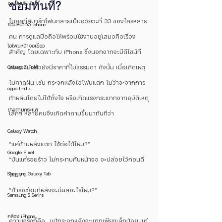
ซ่อมทันที?
จอเป็นเส้นเขียว
ในยุคที่สมาร์ทโฟนกลายเป็นอวัยวะที่ 33 ของใครหลาย
ซ่อมหน้าจอ iphone
คน การดูแลมือถือให้พร้อมใช้งานอยู่เสมอคือเรื่อง
ไอโฟนหน้าจอเขียว
สำคัญ โดยเฉพาะกับ iPhone ซึ่งนอกจากจะมีดีไซน์ที่
Galaxy Z Fold
สวยงามแล้วยังมีราคาที่ไม่ธรรมดา ดังนั้น เมื่อเกิดเหตุ
ไม่คาดฝัน เช่น กระจกหลังไอโฟนแตก ไม่ว่าจะจากการ
oppo find x
ทำหล่นโดยไม่ได้ตั้งใจ หรือเกิดแรงกระแทกจากอุบัติเหตุ
ข่าวตามกระแส
เล็กๆ หลายคนจึงเกิดคำถามขึ้นมาทันทีว่า
Galaxy Watch
“แค่ด้านหลังแตก ใช้ต่อได้ไหม?”
Google Pixel
“มันแค่รอยร้าว ไม่กระทบกับหน้าจอ จะปล่อยไว้ก่อนดี
Samsung Galaxy Tab
ไหม?”
“ถ้ารอซ่อมทีหลังจะมีผลอะไรไหม?”
Samsung S Serirs
กล้อง iPhone
ความจริงก็คือ... แม้กระจกหลังจะแตกเพียงเล็กน้อย แต่