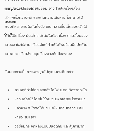
หากปล่อยไว้นานโดยไม่ซ่อม อาจทำให้เครื่องเสื่อม
ซ่อม iphone ชาร์จไม่เข้า
สภาพเร็วกว่าปกติ และเกิดความเสียหายที่ลุกลามได้
Macbook
แบบที่หลายคนไม่ทันตั้งตัว เช่น ความชื้นเล็ดลอดเข้าไป
OnePlus
ภายในเครื่อง ฝุ่นเล็กๆ สะสมในตัวเครื่อง การเสื่อมของ
ระบบชาร์จไร้สาย หรือแม้แต่ ทำให้ไอโฟนร้อนผิดปกติใน
ระยะยาว หรือใช้ๆ อยู่เครื่องอาจดับตัวลงเอง
ในบทความนี้ เราจะพาคุณไปดูแบบละเอียดว่า:
สาเหตุที่ทำให้กระจกหลังไอโฟนแตกเกิดจากอะไร
หากปล่อยไว้โดยไม่ซ่อม จะมีผลเสียอะไรตามมา
แล้วจริง ๆ ใช้ต่อได้นานแค่ไหนก่อนที่ความเสีย
หายจะรุนแรง?
วิธีซ่อมกระจกหลังแบบปลอดภัย และคุ้มค่ามาก