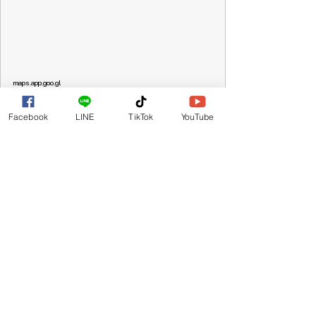
maps.app.goo.gl
Yuki Center พระราม3 ร้านซ่อมโทรศัพท์
Facebook
LINE
TikTok
YouTube
· INT-Intersect, 982 Rama III Rd, Bang
Phong Phang, Yan Nawa, Bangkok
10120, Thailand
★★★★★ · Mobile phone repair shop