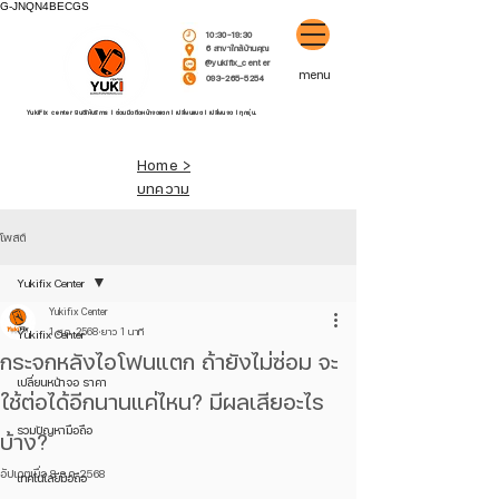
G-JNQN4BECGS
10:30-19:30
6 สาขาใกล้บ้านคุณ
@yukifix_center
menu
093-265-5254
YukiFix center ยินดีให้บริการ l ซ่อมมือถือหน้าจอแตก l เปลี่ยนแบต l เปลี่ยนจอ l ทุกรุ่น.
Home >
บทความ
โพสต์
Yukifix Center
Yukifix Center
1 ส.ค. 2568
ยาว 1 นาที
Yukifix Center
กระจกหลังไอโฟนแตก ถ้ายังไม่ซ่อม จะ
เปลี่ยนหน้าจอ ราคา
ใช้ต่อได้อีกนานแค่ไหน? มีผลเสียอะไร
รวมปัญหามือถือ
บ้าง?
อัปเดตเมื่อ
8 ธ.ค. 2568
เทคโนโลยีมือถือ