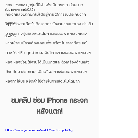
ของ iPhone ทุกรุ่นที่มีฝาหลังเป็นกระจก ส่วนมาก
ซ่อม iphone ชาร์จไม่เข้า
กระจกหลังแตกมักไม่ได้อยู่ภายใต้การรับประกันจาก 
Macbook
Apple เพราะถือว่าเกิดจากการใช้งานของเราเอง สำหรับ
บางรุ่นทางศูนย์เองไม่ได้มีการซ่อมเฉพาะกระจกหลัง 
OnePlus
หากเข้าศูนย์อาจต้องเคลมทั้งเครื่องในราคาที่สูง แต่
ทาง YukiFix ทุกสาขาเรามีบริการการซ่อมเฉพาะกระจก
หลัง หลังซ่อมใช้งานได้เป็นปกติและตัวเครื่องด้านหลัง
ยังกลับมาสวยงามเหมือนใหม่ การซ่อมเฉพาะกระจก
หลังทำให้ประหยัดค่าใช้จ่ายในการซ่อมไปได้มาก 
ชมคลิป ซ่อม iPhone กระจก
หลังแตก!
https://www.youtube.com/watch?v=zFnxcpuh2Ag