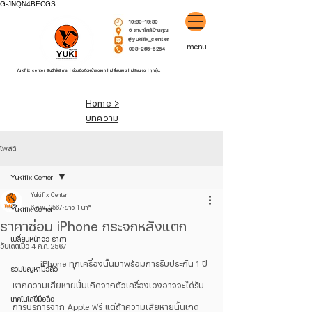
G-JNQN4BECGS
10:30-19:30
6 สาขาใกล้บ้านคุณ
@yukifix_center
menu
093-265-5254
YukiFix center ยินดีให้บริการ l ซ่อมมือถือหน้าจอแตก l เปลี่ยนแบต l เปลี่ยนจอ l ทุกรุ่น.
Home >
บทความ
โพสต์
Yukifix Center
Yukifix Center
6 ก.พ. 2567
ยาว 1 นาที
Yukifix Center
ราคาซ่อม iPhone กระจกหลังแตก
เปลี่ยนหน้าจอ ราคา
อัปเดตเมื่อ
4 ก.ค. 2567
	iPhone ทุกเครื่องนั้นมาพร้อมการรับประกัน 1 ปี 
รวมปัญหามือถือ
หากความเสียหายนั้นเกิดจากตัวเครื่องเองอาจจะได้รับ
เทคโนโลยีมือถือ
การบริการจาก Apple ฟรี แต่ถ้าความเสียหายนั้นเกิด