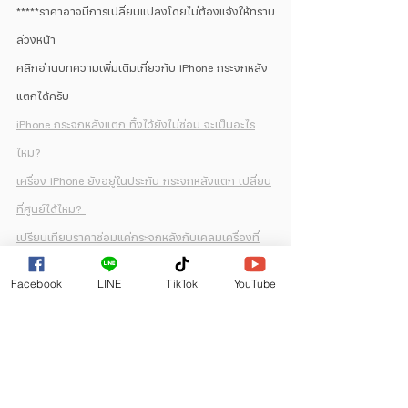
*****ราคาอาจมีการเปลี่ยนแปลงโดยไม่ต้องแจ้งให้ทราบ
ล่วงหน้า
คลิกอ่านบทความเพิ่มเติมเกี่ยวกับ iPhone กระจกหลัง
แตกได้ครับ
iPhone กระจกหลังแตก ทิ้งไว้ยังไม่ซ่อม จะเป็นอะไร
ไหม?
เครื่อง iPhone ยังอยู่ในประกัน กระจกหลังแตก เปลี่ยน
ที่ศูนย์ได้ไหม? 
เปรียบเทียบราคาซ่อมแค่กระจกหลังกับเคลมเครื่องที่
ศูนย์ ราคาต่างกันยังไง?
Facebook
LINE
TikTok
YouTube
สาขาที่ให้บริการซ่อม iPhone กระจกหลังแตก
สาขาเพชรเกษม
สาขารังสิต