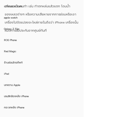
จากเราเป็นคนทำ เช่น ทำตกหล่นแล้วแตก โดนน้ำ
เปลี่ยนแบต ราคา
ของเหลวต่างๆ หรือความเสียหายจากการซ่อมหรือเอา
apple watch
เครื่องไปดัดแปลงอะไหล่ภายในถือว่า iPhone เครื่องนั้น
Galaxy Z Flip
หมดการรับประกันจากศูนย์ทันที
ROG Phone
Red Magic
ร้านซ่อมโทรศัพท์
iPad
บทความ Apple
เลนส์กล้องหลัง iPhone
กระจกหลัง iPhone