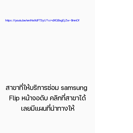
https://youtu.be/emNeXdFT3yU?si=dXQBxgEjZw-BnmOf
สาขาที่ให้บริการซ่อม samsung 
Flip หน้าจอดับ คลิกที่สาขาได้
เลยมีแผนที่นำทางให้