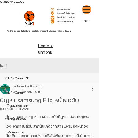
G-JNQN4BECGS
10:30-19:30
6 สาขาใกล้บ้านคุณ
@yukifix_center
menu
093-265-5254
YukiFix center ยินดีให้บริการ l ซ่อมมือถือหน้าจอแตก l เปลี่ยนแบต l เปลี่ยนจอ l ทุกรุ่น.
Home >
บทความ
โพสต์
Yukifix Center
Nichanun Thantthanachot
6 ก.ค. 2567
ยาว 1 นาที
Yukifix Center
ปัญหา samsung Flip หน้าจอดับ
เปลี่ยนหน้าจอ ราคา
อัปเดตเมื่อ
8 ธ.ค. 2568
ปัญหา Samsung Flip หน้าจอดับที่ลูกค้าส่วนใหญ่พบ
รวมปัญหามือถือ
เจอ อาการนี้ส่วนมากนั้นเกิดจากสายแพรของหน้าจอ
เทคโนโลยีมือถือ
นั้นเสียหายจากการใช้งานพับไปพับมา อาการนี้เป็นมาก