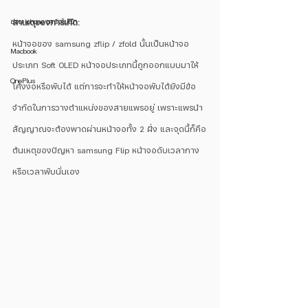
ซ่อม iphone ชาร์จไม่เข้า
สาเหตุของการเกิด:
หน้าจอของ samsung zflip / zfold นั้นเป็นหน้าจอ
Macbook
ประเภท Soft OLED หน้าจอประเภทนี้ถูกออกแบบมาให้
OnePlus
โค้งงอหรือพับได้ แต่การจะทำให้หน้าจอพับได้ยังมีข้อ
จำกัดในการวางตำแหน่งของสายแพรอยู่ เพราะแพรนำ
สัญญาณจะต้องพาดผ่านหน้าจอทั้ง 2 ฝั่ง และจุดนี้ก็คือ
ต้นเหตุของปัญหา samsung Flip หน้าจอดับเวลากาง
หรือเวลาพับนั่นเอง