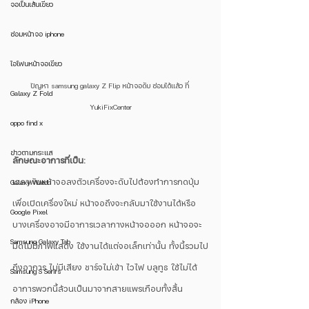
จอเป็นเส้นเขียว
ซ่อมหน้าจอ iphone
ไอโฟนหน้าจอเขียว
ปัญหา samsung galaxy Z Flip หน้าจอดับ ซ่อมได้แล้ว ที่ 
Galaxy Z Fold
YukiFixCenter
oppo find x
ข่าวตามกระแส
ลักษณะอาการที่เป็น:
เวลาพับหน้าจอลงตัวเครื่องจะดับไปต้องทำการกดปุ่ม
Galaxy Watch
เพื่อเปิดเครื่องใหม่ หน้าจอถึงจะกลับมาใช้งานได้หรือ
Google Pixel
บางเครื่องอาจมีอาการเวลากางหน้าจอออก หน้าจอจะ
Samsung Galaxy Tab
มืดไม่มีภาพแสดง ใช้งานได้แต่จอเล็กเท่านั้น ทั้งนี้รวมไป
ถึงอาการ ไม่มีเสียง ชาร์จไม่เข้า ไวไฟ บลูทูธ ใช้ไม่ได้ 
Samsung S Serirs
อาการพวกนี้ล้วนเป็นมาจากสายแพรเกือบทั้งสิ้น
กล้อง iPhone