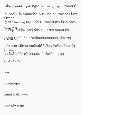
ในรุ่น Flip3 / Flip4 ปัญหา samsung Flip หน้าจอดับนี้
เปลี่ยนแบต ราคา
จะเกิดขึ้นเมื่อเราใช้เครื่องได้ประมาณ 1ปี ซึ่งอาการนี้ทาง
apple watch
ศูนย์ samsung แจ้งเปลี่ยนหน้าจอใหม่เท่านั้นและราคา
Galaxy Z Flip
นั้นก็สูงเอาเรื่องเลยทีเดียว จนหลายๆ คนยอมทิ้ง
เครื่อง Flip ไปซื้อเครื่องใหม่กันแทบทุกคน ซึ่งจริงๆ 
ROG Phone
แล้ว 
อาการนี้สามารถซ่อมได้ ไม่ต้องถึงกับเปลี่ยนหน้า
Red Magic
จอใหม่
 ทำให้ค่าซ่อมนั้นประหยัดไปได้เยอะเลย
ร้านซ่อมโทรศัพท์
iPad
บทความ Apple
เลนส์กล้องหลัง iPhone
กระจกหลัง iPhone