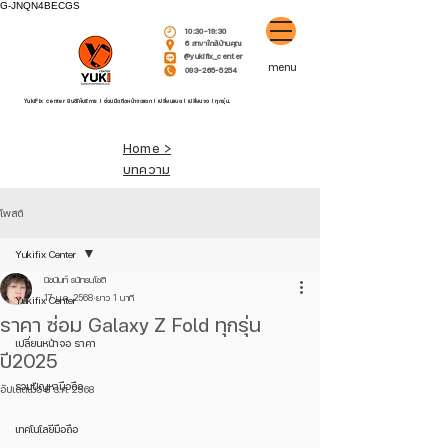
G-JNQN4BECGS
10:30-19:30
6 สาขาใกล้บ้านคุณ
@yukifix_center
menu
093-265-5254
YukiFix center ยินดีให้บริการ l ซ่อมมือถือหน้าจอแตก l เปลี่ยนแบต l เปลี่ยนจอ l ทุกรุ่น.
Home >
บทความ
โพสต์
Yukifix Center
นิชนันท์ ธนัทธนโชติ
17 ม.ค. 2568
ยาว 1 นาที
Yukifix Center
ราคา ซ่อม Galaxy Z Fold ทุกรุ่น
เปลี่ยนหน้าจอ ราคา
ปี2025
รวมปัญหามือถือ
อัปเดตเมื่อ
8 ธ.ค. 2568
เทคโนโลยีมือถือ