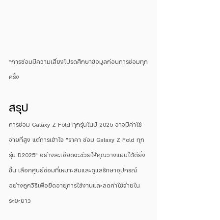
*การซ่อมมีความเสี่ยงโปรดศึกษาข้อมูลก่อนการซ่อมทุก
ครั้ง
สรุป
การซ่อม Galaxy Z Fold ทุกรุ่นในปี 2025 อาจมีค่าใช้
จ่ายที่สูง แต่การเข้าใจ "ราคา ซ่อม Galaxy Z Fold ทุก
รุ่น ปี2025" อย่างละเอียดจะช่วยให้คุณวางแผนได้ดียิ่ง
ขึ้น เลือกศูนย์ซ่อมที่เหมาะสมและดูแลรักษาอุปกรณ์
อย่างถูกวิธีเพื่อยืดอายุการใช้งานและลดค่าใช้จ่ายใน
ระยะยาว