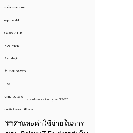
เปลี่ยนแบต ราคา
apple watch
Galaxy Z Flip
ROG Phone
Red Magic
ร้านซ่อมโทรศัพท์
iPad
บทความ Apple
ราคาค่าซ่อม z fold ทุกรุุ่่น ปี 2025
เลนส์กล้องหลัง iPhone
ราคาและค่าใช้จ่ายในการ
กระจกหลัง iPhone