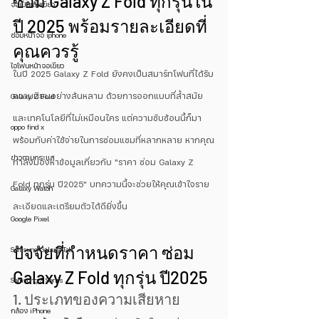
ซ่อม Galaxy Z Fold ทุกรุ่นใน
จอเป็นเส้นเขียว
ปี 2025 พร้อมรายละเอียดที่
ซ่อมหน้าจอ iphone
คุณควรรู้
ไอโฟนหน้าจอเขียว
ในปี 2025 Galaxy Z Fold ยังคงเป็นสมาร์ทโฟนที่ได้รับ
ความนิยมอย่างล้นหลาม ด้วยการออกแบบที่ล้ำสมัย
Galaxy Z Fold
และเทคโนโลยีที่ไม่เหมือนใคร แต่ความซับซ้อนนี้ก็มา
oppo find x
พร้อมกับค่าใช้จ่ายในการซ่อมแซมที่หลากหลาย หากคุณ
ข่าวตามกระแส
กำลังมองหาข้อมูลเกี่ยวกับ "ราคา ซ่อม Galaxy Z 
Fold ทุกรุ่น ปี2025" บทความนี้จะช่วยให้คุณเข้าใจราย
Galaxy Watch
ละเอียดและเตรียมตัวได้ดียิ่งขึ้น
Google Pixel
ปัจจัยที่กำหนดราคา ซ่อม 
Samsung Galaxy Tab
Galaxy Z Fold ทุกรุ่น ปี2025
Samsung S Serirs
1. ประเภทของความเสียหาย
กล้อง iPhone