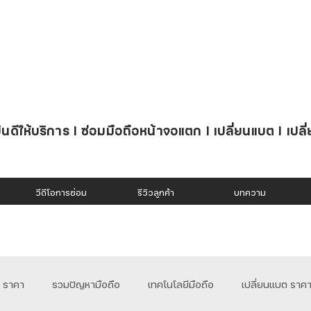
นดีให้บริการ l ซ่อมมือถือหน้าจอแตก l เปลี่ยนแบต l เปลี
วีดีโอการซ่อม
รีวิวลูกค้า
บทความ
อ ราคา
รวมปัญหามือถือ
เทคโนโลยีมือถือ
เปลี่ยนแบต ราค