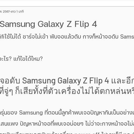
.ค. 2567
ยาว 1 นาที
hone
Red Magic
ร้านซ่อมโทรศัพท์
iPad
บทความ A
 Samsung Galaxy Z Flip 4
กระจกหลัง iPhone
จอเป็นเส้นเขียว
ซ่อมหน้าจอ iphone
อะไร? แก้ไขได้ไหม?
ind x
ข่าวตามกระแส
Galaxy Watch
Google Pixel
จอดับ Samsung Galaxy Z Flip 4 และอ
้อง iPhone
ซ่อม iphone ชาร์จไม่เข้า
Macbook
OnePlus
ี่จู่ๆ ก็เสียทั้งที่ตัวเครื่องไม่ได้ตกหล่
แสนแพง ปัญหาหน้าจอที่พบเจอบ่อยๆ ไม่ว่าจะกางหน้าจอไม่