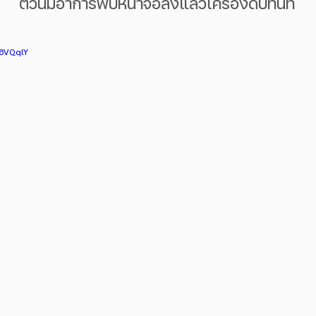
 ตัวนี้มีอาการพับหน้าจอลงแล้วเครื่องดับทันที
j6VQqlY