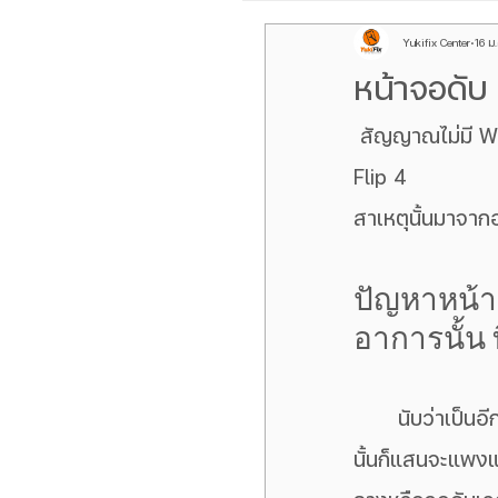
Yukifix Center
16 ม
Galaxy Z Flip
ROG P
หน้าจอดับ
 สัญญาณไม่มี Wifiใช้ไม่ได้ ชาร์จไม่เข้า พับจอแล้วดับ กางก็หน้าจอดับ Samsung Galaxy Z 
เลนส์กล้องหลัง iPhone
Flip 4
สาเหตุนั้นมาจาก
Galaxy Z Fold
oppo f
ปัญหาหน้า
Samsung S Serirs
กล
อาการนั้น ท
	นับว่าเป็นอีกรุ่นของ Samsung ที่ตอนนี้ลูกค้าพบเจอปัญหากันเป็นอย่างมาก และค่าซ่อม
นั้นก็แสนจะแพง