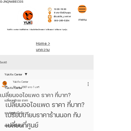
G-JNQN4BECGS
10:30-19:30
6 สาขาใกล้บ้านคุณ
@yukifix_center
menu
093-265-5254
YukiFix center ยินดีให้บริการ l ซ่อมมือถือหน้าจอแตก l เปลี่ยนแบต l เปลี่ยนจอ l ทุกรุ่น.
Home >
บทความ
โพสต์
Yukifix Center
Yukifix Center
18 ม.ค. 2567
ยาว 1 นาที
Yukifix Center
เปลี่ยนจอไอแพด ราคา กี่บาท?
เปลี่ยนหน้าจอ ราคา
เปลี่ยนจอไอแพด ราคา กี่บาท? 
เปรียบเทียบราคาร้านนอก กับ 
รวมปัญหามือถือ
เปลี่ยนที่ศูนย์
เทคโนโลยีมือถือ