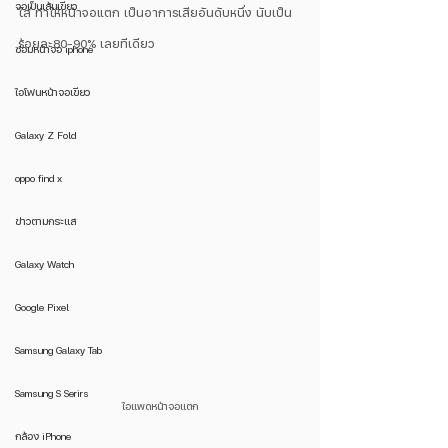
จอเป็นเส้นเขียว
ใส่ ทำให้หน้าจอแตก เป็นอาการเสียอันดับหนึ่ง นับเป็น
ร้อยละ80-90% เลยทีเดียว
ซ่อมหน้าจอ iphone
ไอโฟนหน้าจอเขียว
Galaxy Z Fold
oppo find x
ข่าวตามกระแส
Galaxy Watch
Google Pixel
Samsung Galaxy Tab
Samsung S Serirs
ไอแพดหน้าจอแตก
กล้อง iPhone