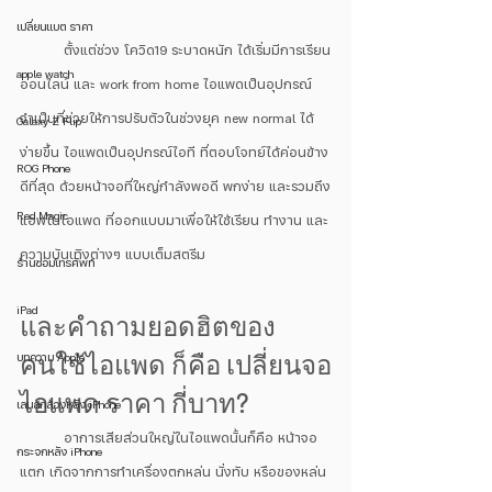
เปลี่ยนแบต ราคา
	ตั้งแต่ช่วง โควิด19 ระบาดหนัก ได้เริ่มมีการเรียน
apple watch
ออนไลน์ และ work from home ไอแพดเป็นอุปกรณ์
จำเป็นที่ช่วยให้การปรับตัวในช่วงยุค new normal ได้
Galaxy Z Flip
ง่ายขึ้น ไอแพดเป็นอุปกรณ์ไอที ที่ตอบโจทย์ได้ค่อนข้าง
ROG Phone
ดีที่สุด ด้วยหน้าจอที่ใหญ่กำลังพอดี พกง่าย และรวมถึง
Red Magic
แอพในไอแพด ที่ออกแบบมาเพื่อให้ใช้เรียน ทำงาน และ
ความบันเทิงต่างๆ แบบเต็มสตรีม
ร้านซ่อมโทรศัพท์
iPad
และคำถามยอดฮิตของ
คนใช้ไอแพด ก็คือ เปลี่ยนจอ
บทความ Apple
ไอแพด ราคา กี่บาท?
เลนส์กล้องหลัง iPhone
	อาการเสียส่วนใหญ่ในไอแพดนั้นก็คือ หน้าจอ
กระจกหลัง iPhone
แตก เกิดจากการทำเครื่องตกหล่น นั่งทับ หรือของหล่น