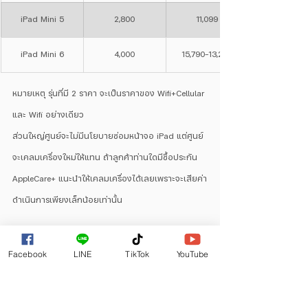
iPad Mini 5
2,800
11,099
iPad Mini 6
4,000
15,790-13,290
หมายเหตุ รุ่นที่มี 2 ราคา จะเป็นราคาของ Wifi+Cellular 
และ Wifi อย่างเดียว
ส่วนใหญ่ศูนย์จะไม่มีนโยบายซ่อมหน้าจอ iPad แต่ศูนย์
จะเคลมเครื่องใหม่ให้แทน ถ้าลูกค้าท่านใดมีซื้อประกัน 
AppleCare+ แนะนำให้เคลมเครื่องได้เลยเพราะจะเสียค่า
ดำเนินการเพียงเล็กน้อยเท่านั้น
https://youtu.be/Pycv74DxXao?si=JCtTBv9_QUJFwku4
Facebook
LINE
TikTok
YouTube