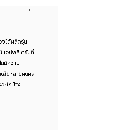
pple
ไอโฟนหน้าจอเขียว
งได้ผลิตรุ่น 
ี
แอปพลิเคชัน
ที่
Samsung Galaxy Tab
้นมีความ
ั้นเสียหลายคนคง
อะไรบ้าง 