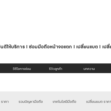
นดีให้บริการ l ซ่อมมือถือหน้าจอแตก l เปลี่ยนแบต l เปลี
วีดีโอการซ่อม
รีวิวลูกค้า
บทความ
อ ราคา
รวมปัญหามือถือ
เทคโนโลยีมือถือ
เปลี่ยนแบต ราค