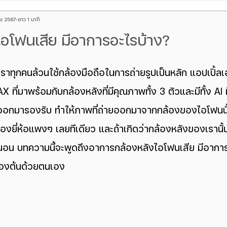
.ย. 2567
ยาว 1 นาที
hone
Red Magic
ร้านซ่อมโทรศัพท์
iPad
บทความ A
ไอโฟนเสีย มีอาการอะไรบ้าง?
กระจกหลัง iPhone
จอเป็นเส้นเขียว
ซ่อมหน้าจอ iphone
ี้เราทุกคนล้วนใช้กล้องมือถือในการถ่ายรูปเป็นหลัก แอปเปิ้ลเอ
ี่มาพร้อมกับกล้องหลังที่มีคุณภาพทั้ง 3 ตัวและมีทั้ง AI ม
ind x
ข่าวตามกระแส
Galaxy Watch
Google Pixel
ออกมารองรับ ทำให้ภาพที่ถ่ายออกมาจากกล้องของไอโฟนนั
องยี่ห้อแพงๆ เลยทีเดียว และถ้าเกิดว่ากล้องหลังของเราน
้อง iPhone
ซ่อม iphone ชาร์จไม่เข้า
Macbook
OnePlus
นอน บทความนี้จะพูดถึงอาการกล้องหลังไอโฟนเสีย มีอาการ
ื้องต้นด้วยตนเอง