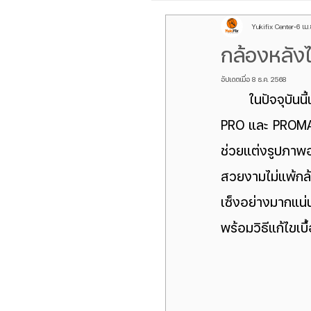
Yukifix Center
6 เม
Galaxy Z Flip
ROG P
กล้องหลัง
อัปเดตเมื่อ
8 ธ.ค. 2568
เลนส์กล้องหลัง iPhone
ในปัจจุบันน
PRO และ PROMAX ท
Galaxy Z Fold
oppo f
ช่วยแต่งรูปภาพ
สวยงามไม่แพ้กล้
Samsung S Serirs
กล
เซ็งอย่างมากแน่
พร้อมวิธีแก้ไขเบ