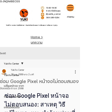
G-JNQN4BECGS
10:30-19:30
6 สาขาใกล้บ้านคุณ
@yukifix_center
menu
093-265-5254
YukiFix center ยินดีให้บริการ l ซ่อมมือถือหน้าจอแตก l เปลี่ยนแบต l เปลี่ยนจอ l ทุกรุ่น.
Home >
บทความ
โพสต์
Yukifix Center
Yukifix Center
28 ก.ค. 2568
ยาว 2 นาที
Yukifix Center
ซ่อม Google Pixel หน้าจอไม่ตอบสนอง
เปลี่ยนหน้าจอ ราคา
อัปเดตเมื่อ
8 ธ.ค. 2568
ซ่อม Google Pixel หน้าจอ
รวมปัญหามือถือ
ไม่ตอบสนอง: สาเหตุ วิธี
เทคโนโลยีมือถือ