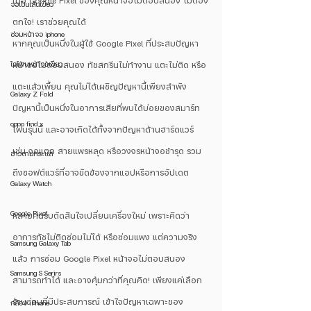
เมื่อ Google Pixel ของคุณหน้าจอไม่ตอบสนอง ไม่ต้อง
จอเป็นเส้นเขียว
ตกใจ! เราช่วยคุณได้
ซ่อมหน้าจอ iphone
หากคุณเป็นหนึ่งในผู้ใช้ Google Pixel ที่ประสบปัญหา 
ไอโฟนหน้าจอเขียว
หน้าจอไม่ตอบสนอง ทัชสกรีนไม่ทำงาน แตะไม่ติด หรือ
แตะแล้วเพี้ยน คุณไม่ได้เผชิญปัญหานี้เพียงลำพัง 
Galaxy Z Fold
ปัญหานี้เป็นหนึ่งในอาการเสียที่พบได้บ่อยของสมาร์ท
oppo find x
โฟนรุ่นนี้ และอาจเกิดได้ทั้งจากปัญหาด้านฮาร์ดแวร์ 
เช่น จอแตก สายแพรหลุด หรือวงจรหน้าจอชำรุด รวม
ข่าวตามกระแส
ถึงซอฟต์แวร์ที่อาจขัดข้องจากแอปหรือการอัปเดต
Galaxy Watch
Google Pixel
หลายคนรีบตัดสินใจเปลี่ยนเครื่องใหม่ เพราะคิดว่า
อาการทัชไม่ติดซ่อมไม่ได้ หรือซ่อมแพง แต่ความจริง
Samsung Galaxy Tab
แล้ว การซ่อม Google Pixel หน้าจอไม่ตอบสนอง
Samsung S Serirs
สามารถทำได้ และอาจคุ้มกว่าที่คุณคิด! เพียงแค่เลือก
ร้านซ่อมที่มีประสบการณ์ เข้าใจปัญหาเฉพาะของ 
กล้อง iPhone