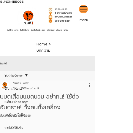
G-JNQN4BECGS
10:30-19:30
6 สาขาใกล้บ้านคุณ
@yukifix_center
menu
093-265-5254
YukiFix center ยินดีให้บริการ l ซ่อมมือถือหน้าจอแตก l เปลี่ยนแบต l เปลี่ยนจอ l ทุกรุ่น.
Home >
บทความ
โพสต์
Yukifix Center
Yukifix Center
2 มิ.ย. 2566
ยาว 1 นาที
Yukifix Center
แบตเสื่อมแบตบวม อย่าทน! ใช้ต่อ
เปลี่ยนหน้าจอ ราคา
อันตราย! ทั้งคนทั้งเครื่อง
รวมปัญหามือถือ
อัปเดตเมื่อ
22 พ.ย. 2566
เทคโนโลยีมือถือ