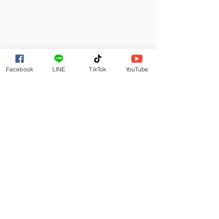
Facebook
LINE
TikTok
YouTube
yukifixสาขาพระราม3
*แนะนำเข้าร้านให้ช่างผู้เชี่ยวชาญทำให้จะดี
ที่สุดนะครับ หากใครยังไม่มีร้านในใจ ขอ
แนะนำ ร้าน yukifix center ที่นี่เปิดให้บริการ
มาอย่างยาวนาน มีมากถึง 16สาขา ทั่วประเทศ 