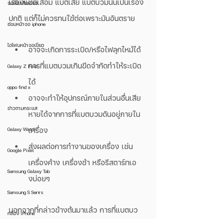
เรื่องแบตเสื่อม แบตเสีย แบตบวมนั้นเป็นเรื่อง
จอเป็นเส้นเขียว
ปกติ แต่ก็ไม่ควรทนใช้ต่อเพราะมันอันตราย
ซ่อมหน้าจอ iphone
ไอโฟนหน้าจอเขียว
อาจจะเกิดการระเบิด/หรือไฟลุกไหม้ได้ 
การที่แบตบวมเกินขีดจำกัดทำให้ระเบิด
Galaxy Z Fold
ได้
oppo find x
อาจจะทำให้อุปกรณ์ภายในส่วนอื่นเสีย
ข่าวตามกระแส
หายได้จากการที่แบตบวมดันอยู่ภายใน
Galaxy Watch
เครื่อง
ส่งผลต่อการทำงานของเครื่อง เช่น 
Google Pixel
เครื่องค้าง เครื่องช้า หรือรีสตาร์ทเอ
Samsung Galaxy Tab
งบ่อยๆ
Samsung S Serirs
นอกจากที่กล่าวข้างต้นมาแล้ว การที่แบตบว
กล้อง iPhone