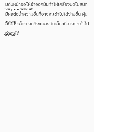
มดันหน้าจอให้อ้าออกมันทำให้เครื่องปิดไม่สนิท 
ซ่อม iphone ชาร์จไม่เข้า
มีผลต่อน้ำความชื้นที่อาจจะเข้าไปได้ง่ายขึ้น ฝุ่น
Macbook
ละอองเล็กๆ จนถึงแมลงตัวเล็กๆที่อาจจะเข้าไป
ทำรังได้
OnePlus