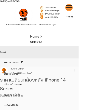
G-JNQN4BECGS
10:30-19:30
6 สาขาใกล้บ้านคุณ
@yukifix_center
menu
093-265-5254
YukiFix center ยินดีให้บริการ l ซ่อมมือถือหน้าจอแตก l เปลี่ยนแบต l เปลี่ยนจอ l ทุกรุ่น.
Home >
บทความ
โพสต์
Yukifix Center
Yukifix Center
6 มิ.ย. 2568
ยาว 1 นาที
Yukifix Center
ราคาเปลี่ยนกล้องหลัง iPhone 14
เปลี่ยนหน้าจอ ราคา
Series
รวมปัญหามือถือ
อัปเดตเมื่อ
8 ธ.ค. 2568
เทคโนโลยีมือถือ