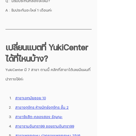
Q : มีรับประกันกล้องให้ไหม?
A : รับประกันอะไหล่ 1 เดือนค่ะ
เปลี่ยนแบตที่ YukiCenter 
ได้ที่ไหนบ้าง?
YukiCenter มี 7 สาขา ตามนี้ คลิกที่สาขาได้เลยมีแผนที่
นำทางให้ค่ะ
สาขาเอกมัยซอย 10
สาขาจตุจักร ห้างมิกซ์จตุจักร ชั้น 2
สาขารังสิต-คลองสอง ธัญญะ
สาขารามอินทรา99 ซอยรามอินทรา99
สาขาเพชรเกษม ปากซอยเพชรเกษม 25/6