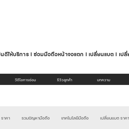
นดีให้บริการ l ซ่อมมือถือหน้าจอแตก l เปลี่ยนแบต l เปลี
วีดีโอการซ่อม
รีวิวลูกค้า
บทความ
อ ราคา
รวมปัญหามือถือ
เทคโนโลยีมือถือ
เปลี่ยนแบต ราค