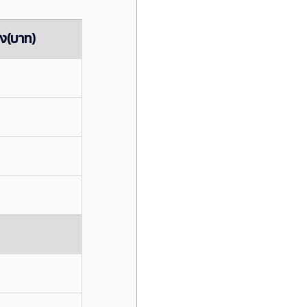
ัง(บาท)