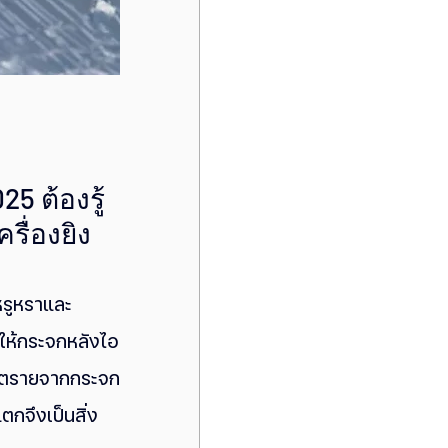
5 ต้องรู้
รื่องยิง
หรูหราและ
ำให้กระจกหลังไอ
นตรายจากกระจก
กจึงเป็นสิ่ง