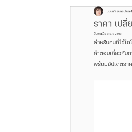
นิชนันท์ ธนัทธนโชติ
Galaxy Z Flip
ROG P
ราคา เปลี
อัปเดตเมื่อ
8 ธ.ค. 2568
เลนส์กล้องหลัง iPhone
สำหรับคนที่ใช้
คำตอบเกี่ยวกับก
Galaxy Z Fold
oppo f
พร้อมอัปเดตราค
Samsung S Serirs
กล