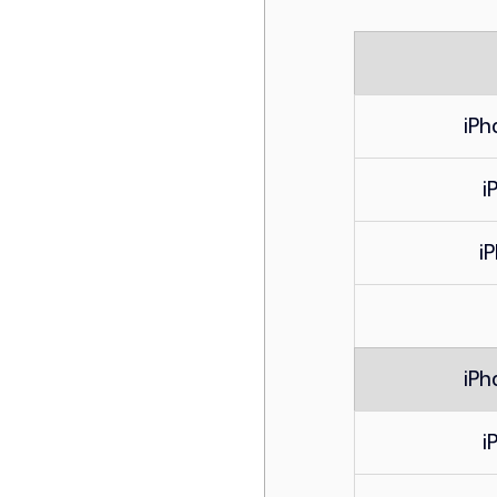
iPh
i
i
iPh
i