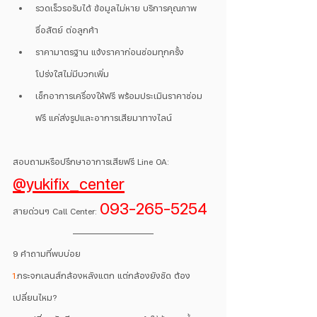
รวดเร็วรอรับได้ ข้อมูลไม่หาย บริการคุณภาพ 
ซื่อสัตย์ ต่อลูกค้า
ราคามาตรฐาน แจ้งราคาก่อนซ่อมทุกครั้ง 
โปร่งใสไม่มีบวกเพิ่ม
เช็กอาการเครื่องให้ฟรี พร้อมประเมินราคาซ่อม
ฟรี แค่ส่งรูปและอาการเสียมาทางไลน์ 
สอบถามหรือปรึกษาอาการเสียฟรี Line OA: 
@yukifix_center
093-265-5254
สายด่วนๆ Call Center: 
9 คำถามที่พบบ่อย
1.
กระจกเลนส์กล้องหลังแตก แต่กล้องยังชัด ต้อง
เปลี่ยนไหม?