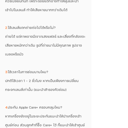
ควรเปลี่ยนทันที เพราะรอยแตกอาจทำให้ฝุ่นและน้ำ
เข้าไปในเลนส์ ทำให้เสียหายมากกว่าเดิมได้
2.
ใช้เลนส์แตกถ่ายต่อไปได้หรือไม่?
ถ่ายได้ แต่ภาพอาจมีเงา/แสงแฟลร์ และเสี่ยงที่กล้องจะ
เสียหายหนักกว่าเดิม รูปที่ถ่ายมาไม่มีคุณภาพ รูปอาจ
เบลอหรือมัว
3.
ใช้เวลาในการซ่อมนานไหม?
ปกติใช้เวลา 1 – 2 ชั่วโมง หากเป็นเพียงการเปลี่ยน
กระจกเลนส์เท่านั้น (แนะนำสำรองคิวซ่อม)
4.
ประกัน Apple Care+ ครอบคลุมไหม?
หากเครื่องยังอยู่ในระยะประกันแนะนำให้นำเครื่องเข้า
ศูนย์ก่อน ส่วนลูกค้าที่ซื้อ Care+ ไว้ ก็แนะนำให้เข้าศูนย์