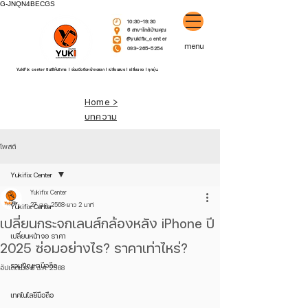
G-JNQN4BECGS
10:30-19:30
6 สาขาใกล้บ้านคุณ
@yukifix_center
menu
093-265-5254
YukiFix center ยินดีให้บริการ l ซ่อมมือถือหน้าจอแตก l เปลี่ยนแบต l เปลี่ยนจอ l ทุกรุ่น.
Home >
บทความ
โพสต์
Yukifix Center
Yukifix Center
27 ส.ค. 2568
ยาว 2 นาที
Yukifix Center
เปลี่ยนกระจกเลนส์กล้องหลัง iPhone ปี
เปลี่ยนหน้าจอ ราคา
2025 ซ่อมอย่างไร? ราคาเท่าไหร่?
รวมปัญหามือถือ
อัปเดตเมื่อ
8 ธ.ค. 2568
เทคโนโลยีมือถือ