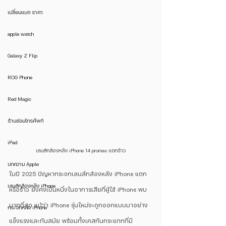
เปลี่ยนแบต ราคา
apple watch
Galaxy Z Flip
ROG Phone
Red Magic
ร้านซ่อมโทรศัพท์
iPad
เลนส์กล้องหลัง iPhone 14 promax แตกร้าว
บทความ Apple
ในปี 2025 ปัญหากระจกเลนส์กล้องหลัง iPhone แตก
เลนส์กล้องหลัง iPhone
หรือร้าว ยังคงเป็นหนึ่งในอาการเสียที่ผู้ใช้ iPhone พบ
มากที่สุด แม้ว่า iPhone รุ่นใหม่จะถูกออกแบบมาอย่าง
กระจกหลัง iPhone
แข็งแรงและทันสมัย พร้อมทั้งเคสกันกระแทกที่มี