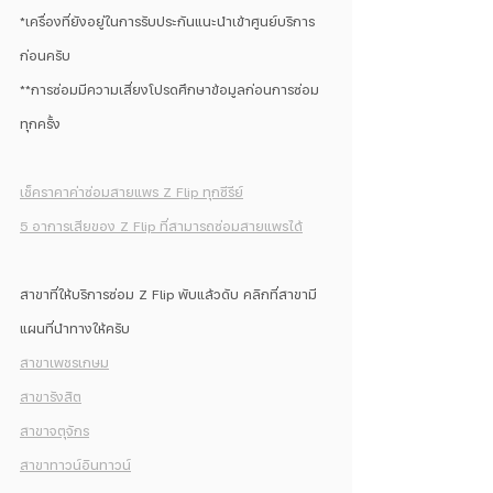
*เครื่องที่ยังอยู่ในการรับประกันแนะนำเข้าศูนย์บริการ
ก่อนครับ
**การซ่อมมีความเสี่ยงโปรดศึกษาข้อมูลก่อนการซ่อม
ทุกครั้ง
เช็คราคาค่าซ่อมสายแพร Z Flip ทุกซีรีย์
5 อาการเสียของ Z Flip ที่สามารถซ่อมสายแพรได้
สาขาที่ให้บริการซ่อม Z Flip พับแล้วดับ คลิกที่สาขามี
แผนที่นำทางให้ครับ
สาขาเพชรเกษม
สาขารังสิต
สาขาจตุจักร
สาขาทาวน์อินทาวน์