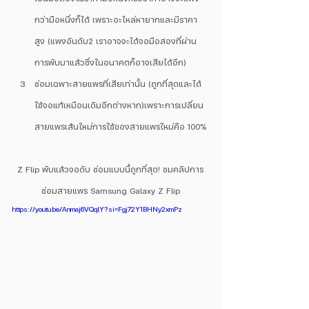
กว่ามือหนึ่งก็ได้ เพราะอะไหล่หายากและมีราคา
สูง (แพงอันดับ2 เราอาจจะได้จอมือสองที่ผ่าน
การพับมาแล้วซึ่งในอนาคตก็อาจเสียได้อีก)
ซ่อมเฉพาะสายแพรที่เสียเท่านั้น (ถูกที่สุดและได้
ใช้จอแท้เหมือนเดิมอีกต่างหาก)เพราะการเปลี่ยน
สายแพรเส้นใหม่การใช้ของสายแพรใหม่คือ 100%
Z Flip พับแล้วจอดับ ซ่อมแบบนี้ถูกที่สุด! ชมคลิปการ
ซ่อมสายแพร Samsung Galaxy Z Flip
https://youtu.be/Anmaj6VQqlY?si=Fgj72Y1BHNy2xmPz