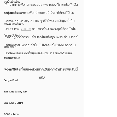
จอเป็นเส้นเขียว
หัก จากการพับหน้าจอบ่อยๆ เพราะช่วงที่ขาดหรือหักนั้น
อยู่ตรงข้อของการพับหน้าจอพอดี จึงทำให้คนที่ใช้รุ่น 
ซ่อมหน้าจอ iphone
Samsung Galaxy Z Flip ทุกซีรีย์พบเจอปัญหานี้เป็น
ไอโฟนหน้าจอเขียว
ประจำ ทาง 
YukiFix
 สามารถซ่อมเฉพาะจุดให้คุณได้ใน
Galaxy Z Fold
ราคาที่ถูกกว่าการเปลี่ยนจอใหม่ทั้งชุด เพราะส่วนมากที่
เสียคือสายแพรจอเท่านั้น ไม่ได้เสียที่หน้าจอแล้วทำไม
oppo find x
เราต้องเปลี่ยนจอทั้งชุดให้เสียเงินราคาแพงด้วยหล่ะ
ข่าวตามกระแส
Galaxy Watch
อาการเสียที่พบเจอส่วนมากเป็นจากเจ้าสายแพรเส้นนี้
ครับ
Google Pixel
Samsung Galaxy Tab
Samsung S Serirs
กล้อง iPhone