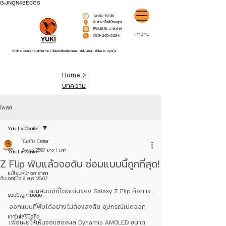
G-JNQN4BECGS
10:30-19:30
6 สาขาใกล้บ้านคุณ
@yukifix_center
menu
093-265-5254
YukiFix center ยินดีให้บริการ l ซ่อมมือถือหน้าจอแตก l เปลี่ยนแบต l เปลี่ยนจอ l ทุกรุ่น.
Home >
บทความ
โพสต์
Yukifix Center
Yukifix Center
5 ก.พ. 2567
ยาว 1 นาที
Yukifix Center
Z Flip พับแล้วจอดับ ซ่อมแบบนี้ถูกที่สุด!
เปลี่ยนหน้าจอ ราคา
อัปเดตเมื่อ
8 ส.ค. 2567
	คุณสมบัติที่โดดเด่นของ Galaxy Z Flip คือการ
รวมปัญหามือถือ
ออกแบบที่พับได้อย่างไม่ต้องสงสัย อุปกรณ์เปิดออก
เทคโนโลยีมือถือ
เพื่อเผยให้เห็นจอแสดงผล Dynamic AMOLED ขนาด 