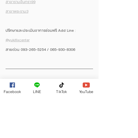
สาขารามอินทรา99
สาขาพระราม3
ปรึกษาและประเมินอาการซ่อมฟรี Add Line : 
@yukifixcenter
สายด่วน 093-265-5254 / 065-930-8306
ซ่อมจอมือถือ
ซ่อมมือถือ
smartphone
samsung
android
Facebook
LINE
TikTok
YouTube
เปลี่ยนจอมือถือ
z flip
z flipกางแล้วดับ
z flipพับแล้วดับ
ซ่อมแพรจอ
ซ่อมแพรจอซัมซุง
z flip3
z flip4
z flip5
Galaxy Z Flip