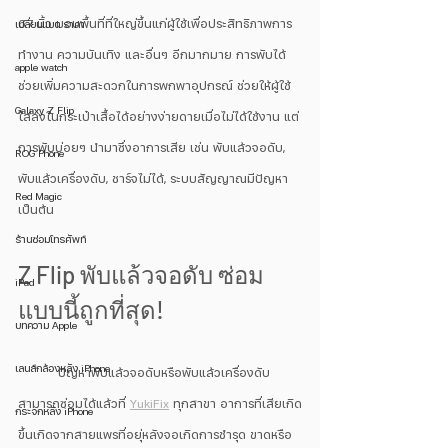
6.7 นิ้ว มอบพื้นที่ที่ใหญ่ขึ้นแก่ผู้ใช้เพื่อประสิทธิภาพการ
เปลี่ยนแบต ราคา
ทำงาน ความบันเทิง และอื่นๆ อีกมากมาย การพับได้
apple watch
ช่วยเพิ่มความสะดวกในการพกพาอุปกรณ์ ช่วยให้ผู้ใช้
Galaxy Z Flip
ใส่ลงในกระเป๋าเสื้อได้อย่างง่ายดายเมื่อไม่ได้ใช้งาน แต่
การพับบ่อยๆ นำมาซึ่งอาการเสีย เช่น พับแล้วจอดับ, 
ROG Phone
พับแล้วเครื่องดับ, ชาร์จไม่ได้, ระบบสัญญาณมีปัญหา 
Red Magic
เป็นต้น
ร้านซ่อมโทรศัพท์
Z Flip พับแล้วจอดับ ซ่อม
iPad
แบบนี้ถูกที่สุด!
บทความ Apple
เลนส์กล้องหลัง iPhone
	ปัญหาพับแล้วจอดับหรือพับแล้วเครื่องดับ
สามารถซ่อมได้แล้วที่ 
YukiFix
 ทุกสาขา อาการที่เสียเกิด
กระจกหลัง iPhone
ขึ้นเกิดจากสายแพรที่อยุ่หลังจอเกิดการชำรุด ขาดหรือ