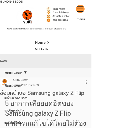
G-JNQN4BECGS
10:30-19:30
6 สาขาใกล้บ้านคุณ
@yukifix_center
menu
093-265-5254
YukiFix center ยินดีให้บริการ l ซ่อมมือถือหน้าจอแตก l เปลี่ยนแบต l เปลี่ยนจอ l ทุกรุ่น.
Home >
บทความ
โพสต์
Yukifix Center
Yukifix Center
29 ม.ค. 2567
ยาว 1 นาที
Yukifix Center
ซ่อมหน้าจอ Samsung galaxy Z Flip
เปลี่ยนหน้าจอ ราคา
5 อาการเสียยอดฮิตของ 
รวมปัญหามือถือ
Samsung galaxy Z Flip 
สามารถแก้ไขได้โดยไม่ต้อง
เทคโนโลยีมือถือ