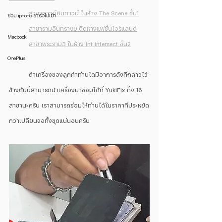
สาขาทาวน์อินทาวน์ ในห้าง The Scene ชั้น1
ซ่อม iphone ชาร์จไม่เข้า
สาขารามอินทรา99 ติดห้างแฟชั่นไอร์แลนด์
Macbook
สาขาพระราม3 ในห้าง int intersect ชั้น2
OnePlus
	ถ้าเครื่องของลูกค้าท่านใดมีอาการดังที่กล่าวไว้
ข้างต้นนี้สามารถนำเครื่องมาซ่อมได้ที่ YukiFix ทั้ง 16 
สาขานะครับ เราสามารถซ่อมให้ท่านได้ในราคาที่ประหยัด
กว่าเปลี่ยนจอทั้งชุดแน่นอนครับ