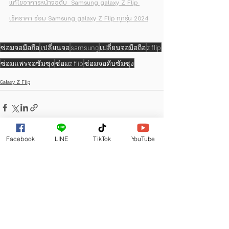
แก้ไขอาการหน้าจอดับ  Samsung galaxy Z Flip 
เช็คราคา ซ่อม 
Samsung galaxy Z Flip ทุกรุ่น 2024
ซ่อมจอมือถือ
เปลี่ยนจอ
samsung
เปลี่ยนจอมือถือ
z flip
ซ่อมแพรจอซัมซุง
ซ่อมz flip
ซ่อมจอดับซัมซุง
Galaxy Z Flip
Facebook
LINE
TikTok
YouTube
ดูทั้งหมด
โพสต์ล่าสุด