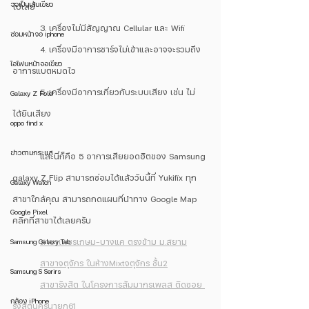
จอเป็นเส้นเขียว
ไปเลย
	3. เครื่องไม่มีสัญญาณ Cellular และ Wifi
ซ่อมหน้าจอ iphone
	4. เครื่องมีอาการชาร์จไม่เข้าและอาจจะรวมถึง
ไอโฟนหน้าจอเขียว
อาการแบตหมดไว
	5. เครื่องมีอาการเกี่ยวกับระบบเสียง เช่น ไม่
Galaxy Z Fold
ได้ยินเสียง
oppo find x
ข่าวตามกระแส
	และนี่ก็คือ 5 อาการเสียยอดฮิตของ Samsung 
galaxy Z Flip สามารถซ่อมได้แล้ววันนี้ที่ Yukifix ทุก
Galaxy Watch
สาขาใกล้คุณ สามารถกดแผนที่นำทาง Google Map 
Google Pixel
คลิกที่สาขาได้เลยครับ
Samsung Galaxy Tab
สาขาเพชรเกษม-บางแค ตรงข้าม ม.สยาม
สาขาจตุจักร ในห้างMixtจตุจักร ชั้น2
Samsung S Serirs
สาขารังสิต ในโครงการสัมมากรเพลส ติดซอย 
กล้อง iPhone
รังสิตนครนายก61