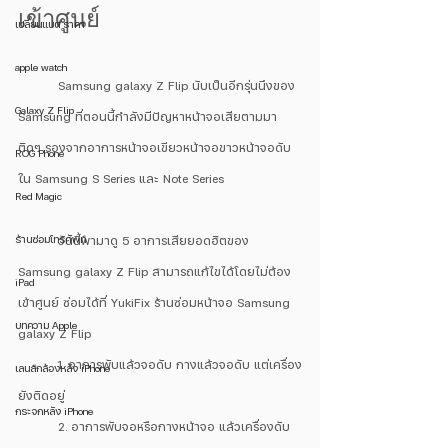
เข้าศูนย์ 
เปลี่ยนแบต ราคา
apple watch
	Samsung galaxy Z Flip นับเป็นอีกรุ่นนึงของ 
Galaxy Z Flip
Samsung ที่ตอนนี้กำลังมีปัญหาหน้าจอเสียตามมา
ติดๆ รองจากอาการหน้าจอเขียวหน้าจอขาวหน้าจอดับ
ROG Phone
ใน Samsung S Series และ Note Series
Red Magic
ร้านซ่อมโทรศัพท์
	วันนี้พามาดู 5 อาการเสียยอดฮิตของ 
Samsung galaxy Z Flip สามารถแก้ไขได้โดยไม่ต้อง
iPad
เข้าศูนย์ ซ่อมได้ที่ YukiFix ร้านซ่อมหน้าจอ Samsung 
บทความ Apple
galaxy Z Flip
	1. อาการพับแล้วจอดับ กางแล้วจอดับ แต่เครื่อง
เลนส์กล้องหลัง iPhone
ยังติดอยู่
กระจกหลัง iPhone
	2. อาการพับจอหรือกางหน้าจอ แล้วเครื่องดับ