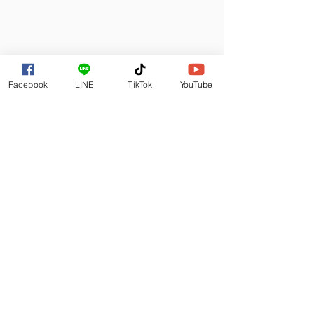
https://www.youtube.com/watch?v=95eob6W5lYA
Facebook
LINE
TikTok
YouTube
https://www.youtube.com/watch?v=FCfoRGOuQNk&t=43s