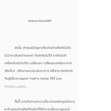
ส่งซ่อมทางไปรษณีย์ได้
	ดังนั้น ถ้าคุณมีปัญหาเกี่ยวกับโทรศัพท์มือถือ 
ไม่ว่าจะเป็นหน้าจอแตก ทัชสกรีนไม่ได้ ชาร์จไม่เข้า 
เครื่องดับเปิดไม่ติด เปลี่ยนจอ เปลี่ยนแบตหรืออาการ
เสียอื่นๆ  ปรึกษาและประเมินอาการ ฟรี!สามารถติดต่อ
ทีมผู้เชี่ยวชาญของ YukiFix Center ได้ที่ Line 
@yukifix_center  
	ทั้งนี้ เราหวังว่าบทความนี้จะช่วยเหลือคุณในการ
หาร้านซ่อมโทรศัพท์มือถือที่ดีมีความเชี่ยวชาญและมี