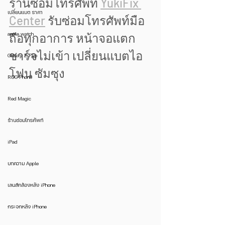
ร้านซ่อมโทรศัพท์ 
YukiFix 
เปลี่ยนแบต ราคา
Center
 รับซ่อมโทรศัพท์มือ
apple watch
ถือทุกอาการ หน้าจอแตก 
ชาร์จไม่เข้า เปลี่ยนแบตไอ
Galaxy Z Flip
โฟน ซัมซุง 
ROG Phone
Red Magic
ร้านซ่อมโทรศัพท์
iPad
บทความ Apple
เลนส์กล้องหลัง iPhone
กระจกหลัง iPhone