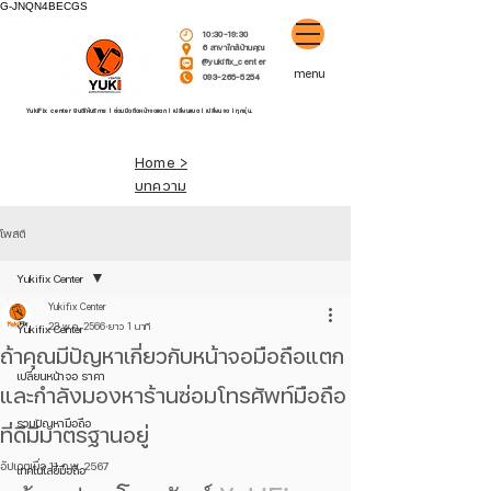
G-JNQN4BECGS
10:30-19:30
6 สาขาใกล้บ้านคุณ
@yukifix_center
menu
093-265-5254
YukiFix center ยินดีให้บริการ l ซ่อมมือถือหน้าจอแตก l เปลี่ยนแบต l เปลี่ยนจอ l ทุกรุ่น.
Home >
บทความ
โพสต์
Yukifix Center
Yukifix Center
23 พ.ค. 2566
ยาว 1 นาที
Yukifix Center
ถ้าคุณมีปัญหาเกี่ยวกับหน้าจอมือถือแตก
เปลี่ยนหน้าจอ ราคา
และกำลังมองหาร้านซ่อมโทรศัพท์มือถือ
รวมปัญหามือถือ
ที่ดีมีมาตรฐานอยู่
อัปเดตเมื่อ
11 ก.พ. 2567
เทคโนโลยีมือถือ