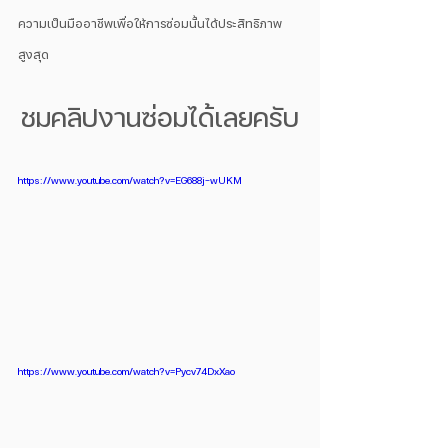
ความเป็นมืออาชีพเพื่อให้การซ่อมนั้่นได้ประสิทธิภาพ
สูงสุด 
ชมคลิปงานซ่อมได้เลยครับ
https://www.youtube.com/watch?v=EG688j-wUKM
https://www.youtube.com/watch?v=Pycv74DxXao