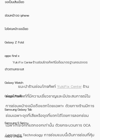
จอเป็นเส้นเขียว
ซ่อมหน้าจอ iphone
ไอโฟนหน้าจอเขียว
Galaxy Z Fold
oppo find x
YukiFix Centerร้านซ่อมโทรศัพท์มือถือมาตรฐานครบวงจร
ข่าวตามกระแส
Galaxy Watch
	แนะนำร้านซ่อมโทรศัพท์ 
YukiFix Center
 ร้าน
Google Pixel
ซ่อมโทรศัพท์ที่มีความเชี่ยวชาญและมีประสบการณ์ใน
การซ่อมหน้าจอมือถือแตกโดยเฉพาะ ด้วยทางร้านมีการ
Samsung Galaxy Tab
ซ่อมเฉพาะจุดที่เสียหรือจุดที่แตกได้โดยการลอกซ่อม
Samsung S Serirs
เฉพาะกระจกที่แตกออกเท่านั้น ด้วยกระบวนการ OCA 
Laminate Technology การซ่อมแบบนี้เป็นการซ่อมที่คุ้ม
กล้อง iPhone