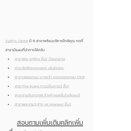
YukiFix Center
 มี 6 สาขาพร้อมบริการใกล้คุณ กดที่
สาขามีแผนที่นำทางให้ครับ
สาขาMix จตุจักร ชั้น2 (โซนกลาง)
สาขารังสิตคลองสอง เส้นธัญญะ
สาขาเพชรเกษม-บางหว้า ซอยเพชรเกษม 25/6
สาขาThe Scene ทาวน์อินทาวน์ ชั้น1
สาขารามอินทรา99 ข้างห้างแฟชั่นไอส์แลนด์
สาขาพระราม3 ห้าง int intersect ชั้น2
สอบถามเพิ่มเติมคลิกเพิ่ม