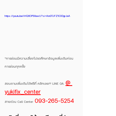
https://youtu.be/iHQXOPSXawU?si=Am0TJFZ1C0DgrJeA
*การซ่อมมีความเสี่ยงโปรดศึกษาข้อมูลเพิ่มเติมก่อน
การซ่อมทุกครั้ง
@ 
สอบถามเพิ่มเติมได้ฟรีที่ คลิกเลย!!! LINE OA: 
yukifix_center
093-265-5254
สายด่วน Call Center: 