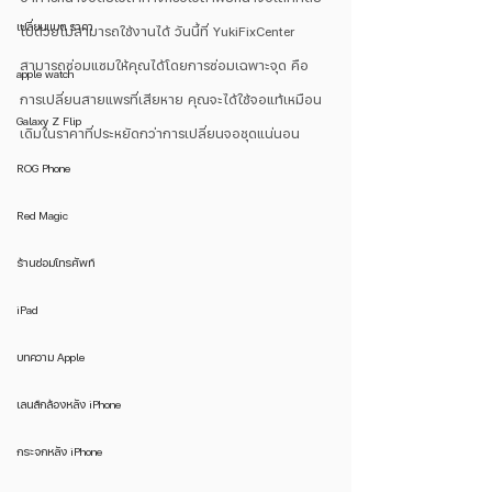
เปลี่ยนแบต ราคา
ไปด้วยไม่สามารถใช้งานได้ วันนี้ที่ YukiFixCenter 
สามารถซ่อมแซมให้คุณได้โดยการซ่อมเฉพาะจุด คือ 
apple watch
การเปลี่ยนสายแพรที่เสียหาย คุณจะได้ใช้จอแท้เหมือน
Galaxy Z Flip
เดิมในราคาที่ประหยัดกว่าการเปลี่ยนจอชุดแน่นอน 
ROG Phone
Red Magic
ร้านซ่อมโทรศัพท์
iPad
บทความ Apple
เลนส์กล้องหลัง iPhone
กระจกหลัง iPhone