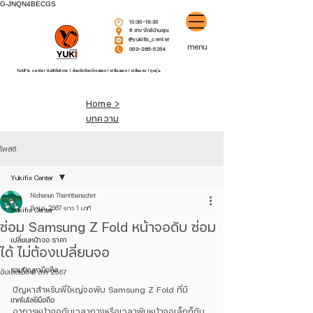
G-JNQN4BECGS
10:30-19:30
6 สาขาใกล้บ้านคุณ
@yukifix_center
menu
093-265-5254
YukiFix center ยินดีให้บริการ l ซ่อมมือถือหน้าจอแตก l เปลี่ยนแบต l เปลี่ยนจอ l ทุกรุ่น.
Home >
บทความ
โพสต์
Yukifix Center
Nichanun Thantthanachot
8 ส.ค. 2567
ยาว 1 นาที
Yukifix Center
ซ่อม Samsung Z Fold หน้าจอดับ ซ่อม
เปลี่ยนหน้าจอ ราคา
ได้ ไม่ต้องเปลี่ยนจอ
รวมปัญหามือถือ
อัปเดตเมื่อ
9 ส.ค. 2567
ปัญหาสำหรับพี่ใหญ่จอพับ Samsung Z Fold ที่มี
เทคโนโลยีมือถือ
อาการหน้าจอดับเวลากางหรือเวลาพับหน้าจอเล็กก็ดับ