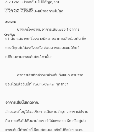
๐ Z Fold หน้าจอดับ+ไม่มีสัญญาณ
ซ่อม iphone ชาร์จไม่เข้า
๐ Z Fold หน้าจอดับ+หน้าจอกางไม่สุด
Macbook
	บางเครื่องอาจมีอาการเสียเพียง 1 อาการ
OnePlus
เท่านั้น แต่บางเครื่องอาจมีหลายอาการเสียร่วมกัน ซึ่ง
ตรงนี้คุณไม่ต้องกังวลใจ ส่วนมากซ่อมแซมได้แค่
เปลี่ยนสายแพรเส้นใหม่เท่านั้น!!
	อาการเสียที่กล่าวมาข้างต้นทั้งหมด สามารถ
ซ่อมได้แล้ววันนี้ที่ YukiFixCenter ทุกสาขา
อาการเสียนั้นเกิดจาก: 
สายแพรที่อยู่ใต้จอเกิดการเสียหายชำรุด จากการใช้งาน
คือ การพับไปพับมาบ่อยๆ ทำให้แพรขาด หัก หรือยู่ย่น 
แพรเส้นนี้ทำหน้าที่เชื่อมต่อเมนบอร์ดไปที่หน้าจอและ