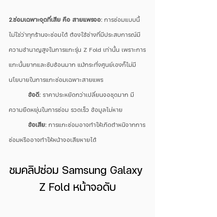
2.ซ่อมเฉพาะจุดที่เสีย คือ สายแพรจอ: 
การซ่อมแบบนี้
ไม่ใช่ว่าทุกร้านจะซ่อมได้ ต้องใช้ช่างที่มีประสบการณ์มี
ความชำนาญสูงในการแกะรุ่น Z Fold เท่านั้น เพราะการ
แกะนั้นยากและซับซ้อนมาก แม้กระทั่งศูนย์เองก็ไม่มี
นโยบายในการแกะซ่อมเฉพาะสายแพร
ข้อดี: 
ราคาประหยัดกว่าเปลี่ยนจอชุดมาก มี
ความยืดหยุ่นในการซ่อม รวดเร็ว ข้อมูลไม่หาย
ข้อเสีย:
 การแกะซ่อมอาจทำให้เกิดตำหนิจากการ
ซ่อมหรืออาจทำให้หน้าจอเสียหายได้
ชมคลิปซ่อม Samsung Galaxy 
Z Fold หน้าจอดับ