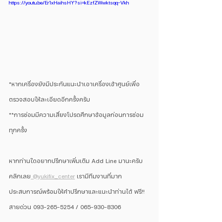
https://youtu.be/Er1xHaihsHY?si=kEzfZWwktsqq-Vkh
*หากเครื่องยังมีประกันแนะนำเอาเครื่องเข้าศูนย์เพื่อ
ตรวจสอบให้ละเอียดอีกครั้งครับ
**การซ่อมมีความเสี่ยงโปรดศึกษาข้อมูลก่อนการซ่อม
ทุกครั้ง
หากท่านใดอยากปรึกษาเพิ่มเติม Add Line มานะครับ 
คลิกเลย
 @yukifix_center
 เรามีทีมงานที่มาก
ประสบการณ์พร้อมให้คำปรึกษาและแนะนำท่านได้ ฟรี!! 
สายด่วน 093-265-5254 / 065-930-8306