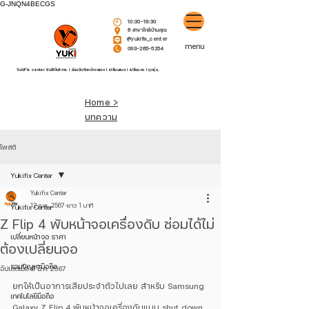
G-JNQN4BECGS
10:30-19:30
6 สาขาใกล้บ้านคุณ
@yukifix_center
menu
093-265-5254
YukiFix center ยินดีให้บริการ l ซ่อมมือถือหน้าจอแตก l เปลี่ยนแบต l เปลี่ยนจอ l ทุกรุ่น.
Home >
บทความ
โพสต์
Yukifix Center
Yukifix Center
12 ก.พ. 2567
ยาว 1 นาที
Yukifix Center
Z Flip 4 พับหน้าจอเครื่องดับ ซ่อมได้ไม่
เปลี่ยนหน้าจอ ราคา
ต้องเปลี่ยนจอ
รวมปัญหามือถือ
อัปเดตเมื่อ
9 มี.ค. 2567
ยกให้เป็นอาการเสียประจำตัวไปเลย สำหรับ Samsung 
เทคโนโลยีมือถือ
Galaxy Z Flip 4 พับหน้าจอเครื่องดับแบบ shut down 