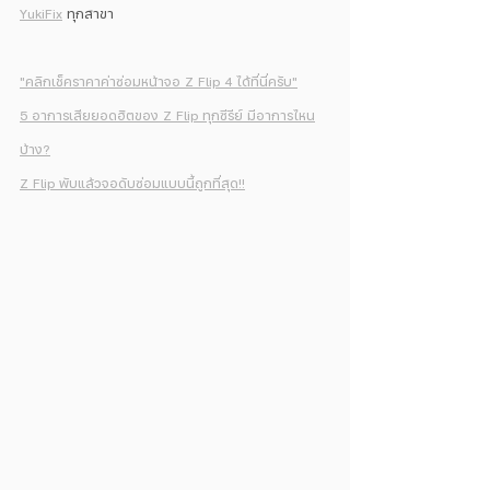
YukiFix
 ทุกสาขา
"คลิกเช็คราคาค่าซ่อมหน้าจอ Z Flip 4 ได้ที่นี่ครับ"
5 อาการเสียยอดฮิตของ Z Flip ทุกซีรีย์ มีอาการไหน
บ้าง?
Z Flip พับแล้วจอดับซ่อมแบบนี้ถูกที่สุด!!