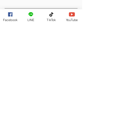
Facebook
LINE
TikTok
YouTube
ซ่อมจอมือถือ
yukifixcenter
yukifix
yukifixรังสิต
yukifixจตุจักร
yukifixเพชรเกษม
yukifixทาวน์อินทาวน์
ร้านซ่อมโทรศัพท์
yukifixรามอินทรา99
z flip
z flipกางแล้วดับ
z flip พับแล้วดับ
z flip3
z flip4
z flip5
ซ่อม z flip
Galaxy Z Flip
ดูทั้งหมด
โพสต์ล่าสุด