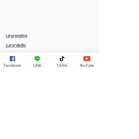
1.สาขาจตุจักร
2.สาขารังสิต
3.สาขารามอินทรา99
4.สาขาเพชรเกษม
Facebook
LINE
TikTok
YouTube
5.สาขาทาวน์อินทาวน์
6.สาขาพระราม3