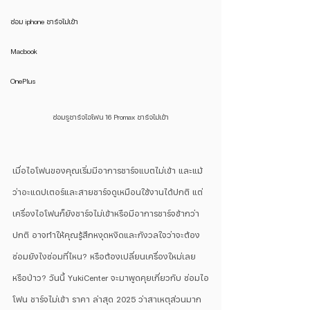
ซ่อม iphone ชาร์จไม่เข้า
Macbook
OnePlus
ซ่อมรูชาร์จไอโฟน 16 Promax ชาร์จไม่เข้า
เมื่อไอโฟนของคุณเริ่มมีอาการชาร์จแบตไม่เข้า และแม้
ว่าอะแดปเตอร์และสายชาร์จดูเหมือนใช้งานได้ปกติ แต่
เครื่องไอโฟนก็ยังชาร์จไม่เข้าหรือมีอาการชาร์จช้ากว่า
ปกติ อาจทำให้คุณรู้สึกหงุดหงิดและกังวลใจว่าจะต้อง
ซ่อมยังไงซ่อมที่ไหน? หรือต้องเปลี่ยนเครื่องใหม่เลย
หรือป่าว? วันนี้ YukiCenter จะมาพูดคุยเกี่ยวกับ ซ่อมไอ
โฟน ชาร์จไม่เข้า ราคา ล่าสุด 2025 ว่าสาเหตุส่วนมาก