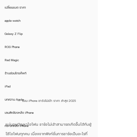
เปลี่ยนแบต ราคา
apple watch
Galaxy Z Flip
ROG Phone
Red Magic
ร้านซ่อมโทรศัพท์
iPad
บทความ Apple
ซ่อม iPhone ชาร์จไม่เข้า ราคา ล่าสุด 2025
เลนส์กล้องหลัง iPhone
แน่นอนปัญหาไอโฟน ชาร์จไม่เข้าสามารถเกิดขึ้นได้กับผู้
กระจกหลัง iPhone
ใช้ไอโฟนทุกคน เนื่องจากฟังก์ชั่นการชาร์จเป็นอะไรที่