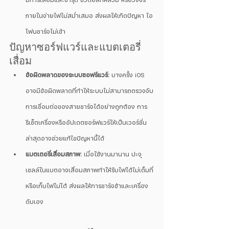
มีการเสื่อมและชำรุด ขั้วต่อสึกหลวม หรือวงจร
ภายในจ่ายไฟไม่สม่ำเสมอ ส่งผลให้เกิดปัญหา ไอ
โฟนชาร์จไม่เข้า 
ปัญหาซอร์ฟแวร์และแบตเตอรี่
เสื่อม
ข้อผิดพลาดของระบบซอฟร์แวร์:
 บางครั้ง iOS 
อาจมีข้อผิดพลาดที่ทำให้ระบบไม่สามารถตรวจจับ
การเชื่อมต่อของสายชาร์จได้อย่างถูกต้อง การ
รีเซ็ตเครื่องหรืออัปเดตซอร์ฟแวร์ให้เป็นเวอร์ชั่น
ล่าสุดอาจช่วยแก้ไขปัญหานี้ได้
แบตเตอรี่เสื่อมสภาพ:
 เมื่อใช้งานมานาน ปะจุ
เซลล์ในแบตอาจเสื่อมสภาพทำให้รับไฟได้ไม่เต็มที่
หรือเก็บไฟไม่ได้ ส่งผลให้การชาร์จช้าและเครื่อง
ดับเอง