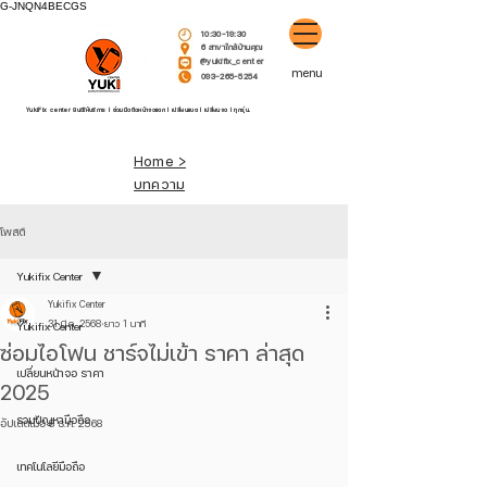
G-JNQN4BECGS
10:30-19:30
6 สาขาใกล้บ้านคุณ
@yukifix_center
menu
093-265-5254
YukiFix center ยินดีให้บริการ l ซ่อมมือถือหน้าจอแตก l เปลี่ยนแบต l เปลี่ยนจอ l ทุกรุ่น.
Home >
บทความ
โพสต์
Yukifix Center
Yukifix Center
31 มี.ค. 2568
ยาว 1 นาที
Yukifix Center
ซ่อมไอโฟน ชาร์จไม่เข้า ราคา ล่าสุด
เปลี่ยนหน้าจอ ราคา
2025
รวมปัญหามือถือ
อัปเดตเมื่อ
8 ธ.ค. 2568
เทคโนโลยีมือถือ