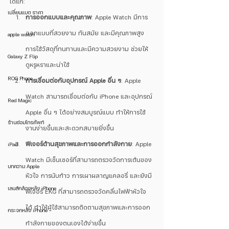
ได้แก่:
เปลี่ยนแบต ราคา
การออกแบบและคุณภาพ
: Apple Watch มีการ
ออกแบบที่สวยงาม ทันสมัย และมีคุณภาพสูง 
apple watch
การใช้วัสดุที่ทนทานและมีความสวยงาม ช่วยให้
Galaxy Z Flip
ดูหรูหราและน่าใช้
ROG Phone
การเชื่อมต่อกับอุปกรณ์ Apple อื่น ๆ
: Apple 
Watch สามารถเชื่อมต่อกับ iPhone และอุปกรณ์ 
Red Magic
Apple อื่น ๆ ได้อย่างสมบูรณ์แบบ ทำให้การใช้
ร้านซ่อมโทรศัพท์
งานง่ายขึ้นและสะดวกสบายยิ่งขึ้น
ฟีเจอร์ด้านสุขภาพและการออกกำลังกาย
: Apple 
iPad
Watch มีเซ็นเซอร์ที่สามารถตรวจวัดการเต้นของ
บทความ Apple
หัวใจ การนับก้าว การเผาผลาญแคลอรี่ และยังมี
เลนส์กล้องหลัง iPhone
ฟีเจอร์ EKG ที่สามารถตรวจวัดคลื่นไฟฟ้าหัวใจ
ได้ ทำให้ผู้ใช้สามารถติดตามสุขภาพและการออก
กระจกหลัง iPhone
กำลังกายของตนเองได้ง่ายขึ้น