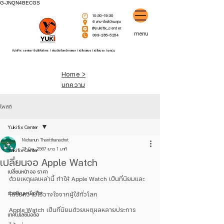
G-JNQN4BECGS
10:30-19:30
6 สาขาใกล้บ้านคุณ
@yukifix_center
menu
093-265-5254
YukiFix center ยินดีให้บริการ l ซ่อมมือถือหน้าจอแตก l เปลี่ยนแบต l เปลี่ยนจอ l ทุกรุ่น.
Home >
บทความ
โพสต์
Yukifix Center
Nichanun Thantthanachot
21 มิ.ย. 2567
ยาว 1 นาที
Yukifix Center
เปลี่ยนจอ Apple Watch
เปลี่ยนหน้าจอ ราคา
ด้วยเหตุผลเหล่านี้ ทำให้ Apple Watch เป็นที่นิยมและ
รวมปัญหามือถือ
ได้รับความไว้วางใจจากผู้ใช้ทั่วโลก
Apple Watch เป็นที่นิยมด้วยเหตุผลหลายประการ 
เทคโนโลยีมือถือ