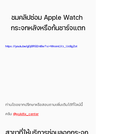
ชมคลิปซ่อม Apple Watch 
กระจกหลังหรือก้นชาร์จแตก
https://youtu.be/gGj8R92nt8w?si=MroimLVz_Uc8gZot
ท่านใดอยากปรึกษาหรือสอบถามเพิ่มเติมได้ที่ไลน์นี้
ครับ 
@yukifix_center
สาขาที่ให้บริการซ่อมลอกกระจก