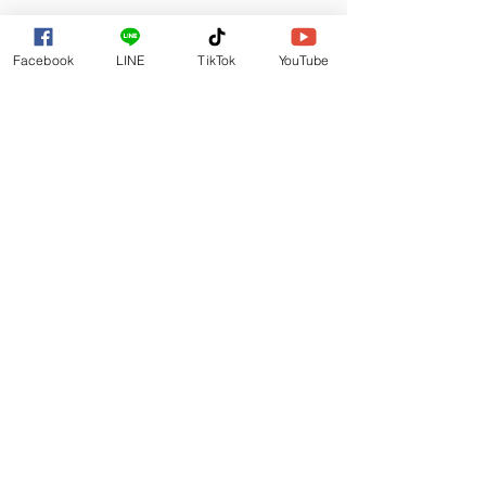
Facebook
LINE
TikTok
YouTube
สาขารังสิต
สาขาจตุจักร
สาขาเพชรเกษม
สาขารามอินทรา99
สาขาทาวน์อินทาวน์
สาขาพระราม3
ซ่อมจอมือถือ
จอแตก
เปลี่ยนจอ
เปลี่ยนจอมือถือ